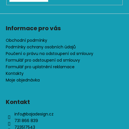
i
s
u
Informace pro vás
Obchodní podmínky
Podmínky ochrany osobních údajů
Poučení o právu na odstoupení od smlouvy
Formulář pro odstoupení od smlouvy
Formulář pro uplatnění reklamace
Kontakty
Moje objednávka
Kontakt
info
@
bajadesign.cz
731 866 839
723517543