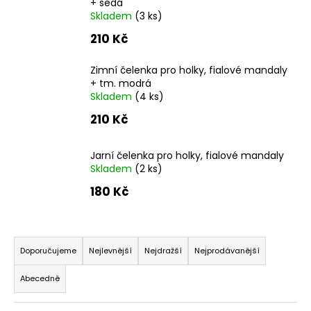
+ šedá
a
Skladem
(3 ks)
j
210 Kč
í
t
Zimní čelenka pro holky, fialové mandaly
+ tm. modrá
?
Skladem
(4 ks)
210 Kč
Jarní čelenka pro holky, fialové mandaly
HLEDAT
Skladem
(2 ks)
180 Kč
D
Ř
o
a
p
Doporučujeme
Nejlevnější
Nejdražší
Nejprodávanější
o
z
r
Abecedně
e
u
n