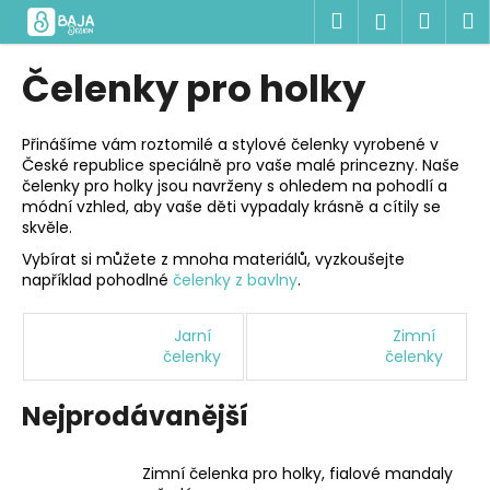
K
Přejít
Hledat
Náku
M
Přihlášen
na
o
obsah
Zpět
Zpět
košík
š
Čelenky pro holky
í
C
k
o
Přinášíme vám roztomilé a stylové čelenky vyrobené v
České republice speciálně pro vaše malé princezny. Naše
p
čelenky pro holky jsou navrženy s ohledem na pohodlí a
o
módní vzhled, aby vaše děti vypadaly krásně a cítily se
t
skvěle.
ř
Vybírat si můžete z mnoha materiálů, vyzkoušejte
například pohodlné
čelenky z bavlny
.
e
b
Jarní
Zimní
u
čelenky
čelenky
j
e
Nejprodávanější
t
e
Zimní čelenka pro holky, fialové mandaly
n