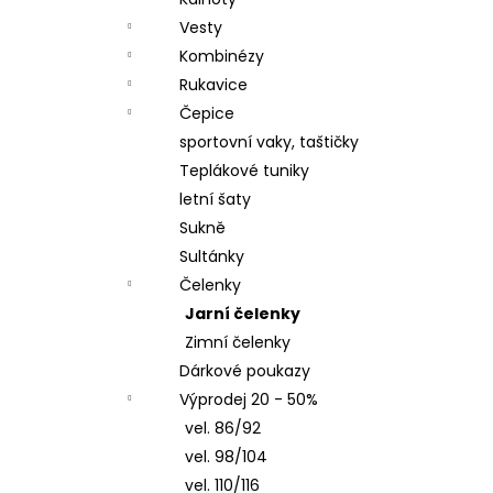
ČEPICE S OHRNUTÝM LEMEM, KOŇAK
l
Vesty
290 Kč
Kombinézy
Rukavice
Čepice
sportovní vaky, taštičky
Teplákové tuniky
letní šaty
Sukně
Sultánky
Čelenky
Jarní čelenky
Zimní čelenky
Dárkové poukazy
Výprodej 20 - 50%
vel. 86/92
vel. 98/104
vel. 110/116