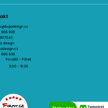
akt
o
@
bajadesign.cz
1 866 839
3517543
ja design
jadesign.cz
1 866 839
Pondělí - Pátek
8:00 - 15:30