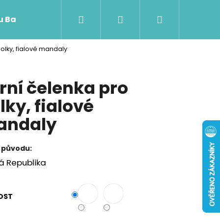
Hledat
Přihlášení
Nákupní
 u Baji nového
olky, fialové mandaly
košík
rní čelenka pro
lky, fialové
andaly
 původu:
á Republika
Následující
OST