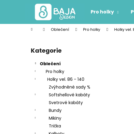
K
Přejít
na
o
Pro holky
P
obsah
Zpět
Zpět
š
do
do
í
Domů
Oblečení
Pro holky
Holky vel. 
k
obchodu
obchodu
P
o
Kategorie
Přeskočit
s
kategorie
t
Oblečení
r
Pro holky
a
Holky vel. 86 - 140
n
Zvýhodněné sady %
n
Softshellové kabáty
í
Svetrové kabáty
p
Bundy
a
Mikiny
n
Trička
e
Kalhoty