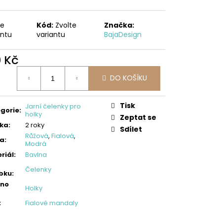
LLOVÉ KALHOTY,
ES
te
Kód:
Zvolte
Značka:
antu
variantu
BajaDesign
0 Kč
ná
DO KOŠÍKU
:
Tisk
Jarní čelenky pro
gorie
:
holky
Zeptat se
ka
:
2 roky
Sdílet
Růžová
,
Fialová
,
va
:
Modrá
riál
:
Bavlna
Čelenky
bku
:
eno
Holky
:
Fialové mandaly