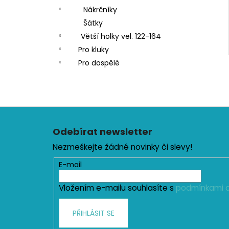
Nákrčníky
Šátky
Větší holky vel. 122-164
Pro kluky
Pro dospělé
Z
á
Odebírat newsletter
p
Nezmeškejte žádné novinky či slevy!
a
t
E-mail
í
Vložením e-mailu souhlasíte s
podmínkami o
PŘIHLÁSIT SE