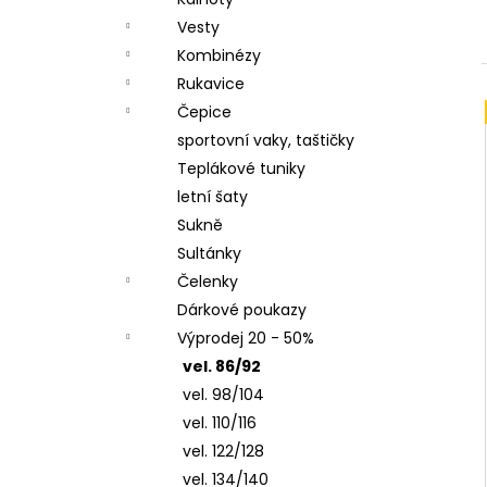
LETNÍ DÁMSKÉ ŠATY V, TYRKYSOVÉ
l
ORNAMENTY
Vesty
950 Kč
Kombinézy
Rukavice
Čepice
sportovní vaky, taštičky
Teplákové tuniky
letní šaty
Sukně
Sultánky
Čelenky
Dárkové poukazy
Výprodej 20 - 50%
vel. 86/92
vel. 98/104
vel. 110/116
vel. 122/128
vel. 134/140