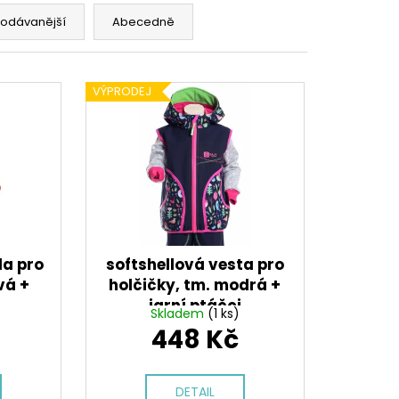
NA SPORT,TM. MODRÁ,
 VŠITÉ KRAŤASY
rodávanější
Abecedně
č
VÝPRODEJ
da pro
softshellová vesta pro
vá +
holčičky, tm. modrá +
jarní ptáčci
Skladem
(1 ks)
448 Kč
DETAIL