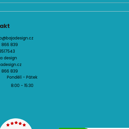
ý
p
i
s
akt
u
o
@
bajadesign.cz
1 866 839
3517543
ja design
jadesign.cz
1 866 839
Pondělí - Pátek
8:00 - 15:30