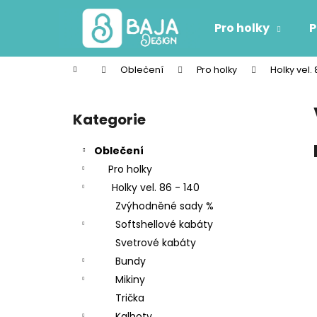
K
Přejít
na
o
Pro holky
P
obsah
Zpět
Zpět
š
do
do
í
Domů
Oblečení
Pro holky
Holky vel. 
k
obchodu
obchodu
P
o
Kategorie
Přeskočit
s
kategorie
t
Oblečení
r
Pro holky
a
Holky vel. 86 - 140
n
Zvýhodněné sady %
n
Softshellové kabáty
í
Svetrové kabáty
p
Bundy
a
Mikiny
n
Trička
e
Kalhoty