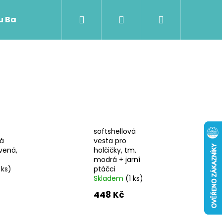
Hledat
Přihlášení
Nákupní
 u Baji nového
košík
softshellová
vá
vesta pro
vená,
holčičky, tm.
modrá + jarní
 ks)
ptáčci
Skladem
(1 ks)
448 Kč
Následující