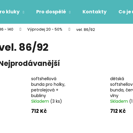
ro kluky
Pro dospělé
Kontakty
Co je
86 - 140
Výprodej 20 - 50%
vel. 86/92
Co potřebujete najít?
vel. 86/92
HLEDAT
Nejprodávanější
softshellová
dětská
Doporučujeme
bunda pro holky,
softshello
petrolejová +
bunda, čer
bubliny
vlny
Skladem
(3 ks)
Skladem
(1
712 Kč
712 Kč