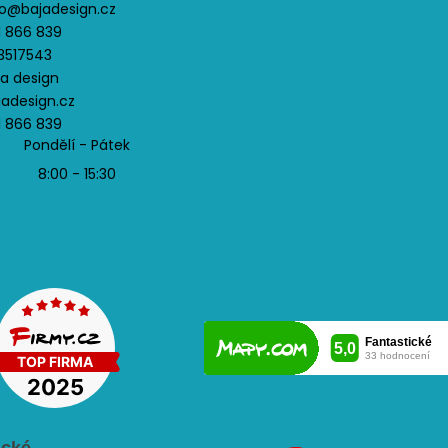
o
@
bajadesign.cz
1 866 839
3517543
ja design
jadesign.cz
1 866 839
Pondělí - Pátek
8:00 - 15:30