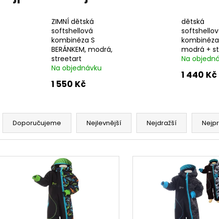
ČEPICE S OHRNUTÝM LEMEM, KOŇAK
DÁMSKÝ SOFTSH
BALONOVÝ, HOŘČ
290 Kč
ZIMNÍ dětská
dětská
2 300 K
softshellová
softshello
kombinéza S
kombinéza
BERÁNKEM, modrá,
modrá + st
streetart
Na objedn
Na objednávku
1 440 Kč
1 550 Kč
Ř
a
Doporučujeme
Nejlevnější
Nejdražší
Nejp
z
e
V
n
ý
í
p
p
i
r
s
o
p