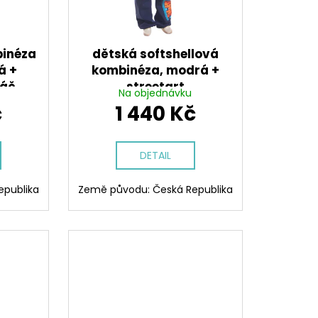
binéza
dětská softshellová
á +
kombinéza, modrá +
káč
streetart
Na objednávku
č
1 440 Kč
DETAIL
epublika
Země původu: Česká Republika