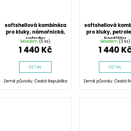
softshellová kombinéza
softshellová kom
pro kluky, námořnická,
pro kluky, petrol
velryby
kostičky
Skladem
(5 ks)
Skladem
(3 ks)
1 440 Kč
1 440 K
DETAIL
DETAIL
Země původu: Česká Republika
Země původu: Česká R