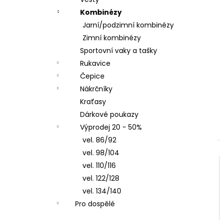
LETNÍ DÁMSKÉ ŠATY SPORTY,
l
TYRKYSOVÉ ORNAMENTY
Kombinézy
900 Kč
Jarní/podzimní kombinézy
Zimní kombinézy
Sportovní vaky a tašky
Rukavice
Čepice
Nákrčníky
Kraťasy
Dárkové poukazy
Výprodej 20 - 50%
vel. 86/92
vel. 98/104
vel. 110/116
vel. 122/128
vel. 134/140
Pro dospělé