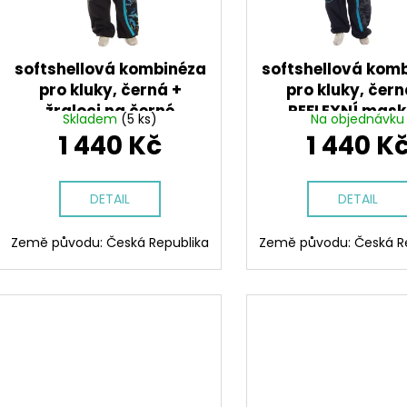
d
r
u
o
k
d
softshellová kombinéza
softshellová kom
t
u
pro kluky, černá +
pro kluky, čern
ů
žraloci na černé
REFLEXNÍ mas
k
Skladem
(5 ks)
Na objednávku
t
1 440 Kč
1 440 K
ů
DETAIL
DETAIL
Země původu: Česká Republika
Země původu: Česká R