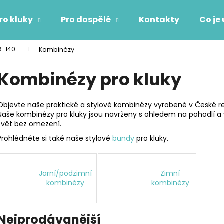
ro kluky
Pro dospělé
Kontakty
Co je
86-140
Kombinézy
Co potřebujete najít?
Kombinézy pro kluky
HLEDAT
Objevte naše praktické a stylové kombinézy vyrobené v České r
Naše kombinézy pro kluky jsou navrženy s ohledem na pohodlí a
svět bez omezení.
Doporučujeme
Prohlédněte si také naše stylové
bundy
pro kluky.
Jarní/podzimní
Zimní
kombinézy
kombinézy
Nejprodávanější