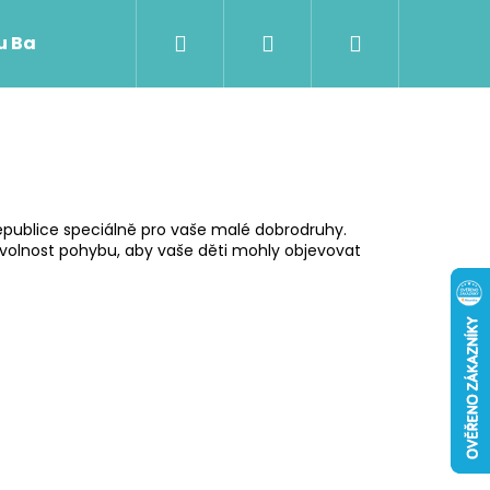
Hledat
Přihlášení
Nákupní
 u Baji nového
košík
epublice speciálně pro vaše malé dobrodruhy.
 volnost pohybu, aby vaše děti mohly objevovat
Následující