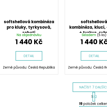
softshellová kombinéza
softshellov
pro kluky, tyrkysová,
kombinéza, kluci,
roboti
+ tyrkys, ryb
Na objednávku
Skladem
(5 ks)
1 440 Kč
1 440 K
DETAIL
DETAIL
Země původu: Česká Republika
Země původu: Česká R
NAČÍST 7 DALŠÍ
S
1
2
t
O
r
19
položek celk
v