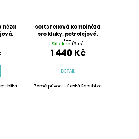
binéza
softshellová kombinéza
ejová,
pro kluky, petrolejová,
les
Skladem
(3 ks)
č
1 440 Kč
DETAIL
epublika
Země původu: Česká Republika