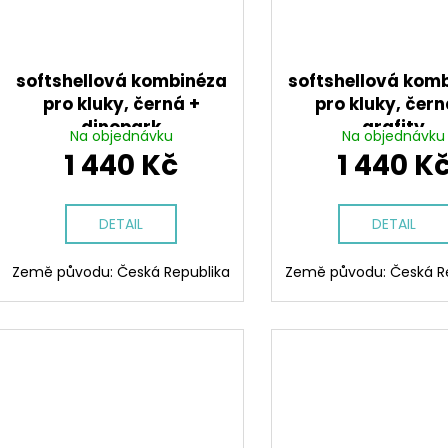
softshellová kombinéza
softshellová kom
pro kluky, černá +
pro kluky, čern
dinopark
grafity
Na objednávku
Na objednávku
1 440 Kč
1 440 K
DETAIL
DETAIL
Země původu: Česká Republika
Země původu: Česká R