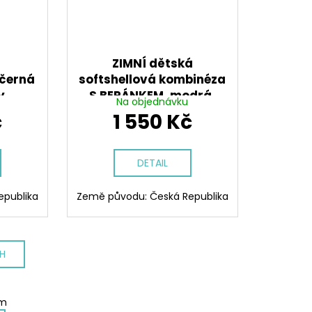
á
ZIMNÍ dětská
 černá
softshellová kombinéza
y
S BERÁNKEM, modrá,
Na objednávku
streetart
č
1 550 Kč
DETAIL
epublika
Země původu: Česká Republika
CH
em