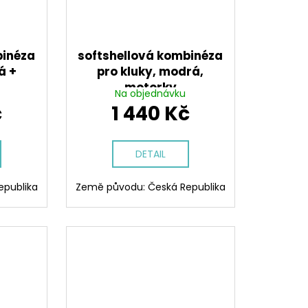
binéza
softshellová kombinéza
á +
pro kluky, modrá,
motorky
Na objednávku
č
1 440 Kč
DETAIL
epublika
Země původu: Česká Republika