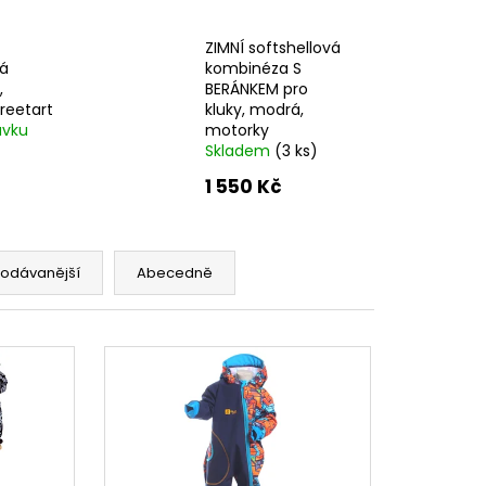
ELLOVÝ KABÁT
ICOVÝ, ALA KLIMT
ZIMNÍ softshellová
č
vá
kombinéza S
,
BERÁNKEM pro
reetart
kluky, modrá,
ávku
motorky
Skladem
(3 ks)
1 550 Kč
rodávanější
Abecedně