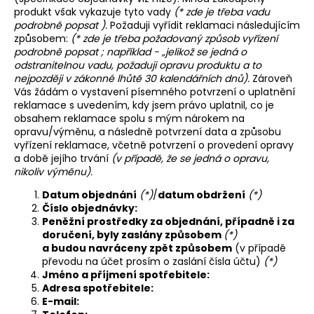
č
produkt však vykazuje tyto vady
(* zde je třeba vadu
u
podrobně popsat ).
Požaduji vyřídit reklamaci následujícím
j
způsobem:
(* zde je třeba požadovaný způsob vyřízení
e
podrobně popsat ; například - „jelikož se jedná o
m
odstranitelnou vadu, požaduji opravu produktu a to
e
nejpozději v zákonné lhůtě 30 kalendářních dnů).
Zároveň
Vás žádám o vystavení písemného potvrzení o uplatnění
reklamace s uvedením, kdy jsem právo uplatnil, co je
obsahem reklamace spolu s mým nárokem na
DĚTSKÉ
SOFTSHELLOVÉ
opravu/výměnu, a následně potvrzení data a způsobu
KALHOTY,
vyřízení reklamace, včetně potvrzení o provedení opravy
PETROLEJOVÉ,
a době jejího trvání
(v případě, že se jedná o opravu,
LES
nikoliv výměnu).
500
Datum objednání
(*)
/
datum obdržení
(*)
Číslo objednávky:
Kč
Peněžní prostředky za objednání, případně i za
doručení, byly zaslány způsobem
(*)
a budou navráceny zpět způsobem
(v případě
převodu na účet prosím o zaslání čísla účtu)
(*)
Jméno a příjmení spotřebitele:
Adresa spotřebitele:
E-mail: