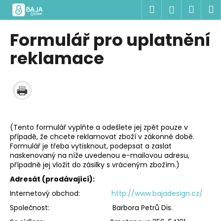
K
Přejít
Hledat
Náku
M
Přihlášen
na
o
obsah
Zpět
Zpět
košík
š
Formulář pro uplatnění
í
C
reklamace
k
o
p
o
t
ř
(Tento formulář vyplňte a odešlete jej zpět pouze v
e
případě, že chcete reklamovat zboží v zákonné době.
b
Formulář je třeba vytisknout, podepsat a zaslat
u
naskenovaný na níže uvedenou e-mailovou adresu,
případně jej vložit do zásilky s vráceným zbožím.)
j
Adresát (prodávající):
e
t
Internetový obchod:
http://www.bajadesign.cz/
e
Společnost: Barbora Petrů Dis.
n