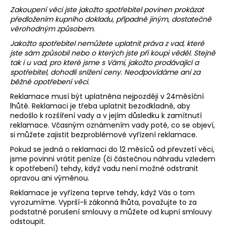
Zakoupení věci jste jakožto spotřebitel povinen prokázat
předložením kupního dokladu, případně jiným, dostatečně
věrohodným způsobem.
Jakožto spotřebitel nemůžete uplatnit práva z vad, které
jste sám způsobil nebo o kterých jste při koupi věděl. Stejně
tak i u vad, pro které jsme s Vámi, jakožto prodávající a
spotřebitel, dohodli snížení ceny. Neodpovídáme ani za
běžné opotřebení věci.
Reklamace musí být uplatněna nejpozději v 24měsíční
lhůtě. Reklamaci je třeba uplatnit bezodkladně, aby
nedošlo k rozšíření vady a v jejím důsledku k zamítnutí
reklamace. Včasným oznámením vady poté, co se objeví,
si můžete zajistit bezproblémové vyřízení reklamace.
Pokud se jedná o reklamaci do 12 měsíců od převzetí věci,
jsme povinni vrátit peníze (či částečnou náhradu vzledem
k opotřebení) tehdy, když vadu není možné odstranit
opravou ani výměnou.
Reklamace je vyřízena teprve tehdy, když Vás o tom
vyrozumíme. Vyprší-li zákonná lhůta, považujte to za
podstatné porušení smlouvy a můžete od kupní smlouvy
odstoupit.