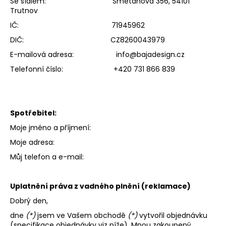
Se sídlem: Smetanova 356, 54101
a
Trutnov
j
IČ: 71945962
í
DIČ: CZ8260043979
t
E-mailová adresa: info@bajadesign.cz
?
Telefonní číslo: +420 731 866 839
Spotřebitel:
HLEDAT
Moje jméno a příjmení:
Moje adresa:
Můj telefon a e-mail:
D
o
p
Uplatnění práva z vadného plnění (reklamace)
o
Dobrý den,
r
u
dne
(*)
jsem ve Vašem obchodě
(*)
vytvořil objednávku
(specifikace objednávky viz níže). Mnou zakoupený