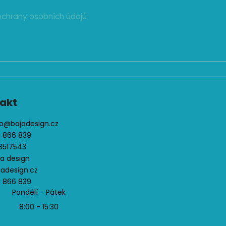
chrany osobních údajů
akt
o
@
bajadesign.cz
1 866 839
3517543
ja design
jadesign.cz
1 866 839
Pondělí - Pátek
8:00 - 15:30