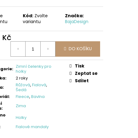
NA SPORT,TM. MODRÁ,
 VŠITÉ KRAŤASY
č
te
Kód:
Zvolte
Značka:
antu
variantu
BajaDesign
0 Kč
ná
DO KOŠÍKU
:
Tisk
Zimní čelenky pro
gorie
:
holky
Zeptat se
ka
:
2 roky
Sdílet
Růžová
,
Fialová
,
va
:
Šedá
riál
:
Fleece
,
Bavlna
í
Zima
a
:
eno
Holky
:
Fialové mandaly