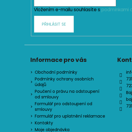
í
Vložením e-mailu souhlasíte s
podmínkami o
PŘIHLÁSIT SE
Informace pro vás
Kont
Obchodní podmínky
inf
Podmínky ochrany osobních
73
údajů
72
Poučení o právu na odstoupení
Ba
od smlouvy
ba
Formulář pro odstoupení od
73
smlouvy
Formulář pro uplatnění reklamace
Kontakty
Moje objednávka