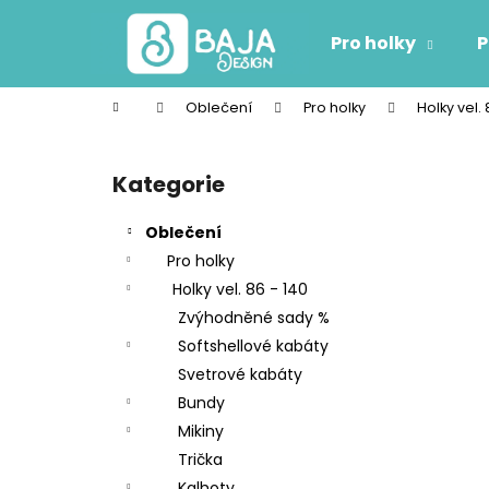
K
Přejít
na
o
Pro holky
P
obsah
Zpět
Zpět
š
do
do
í
Domů
Oblečení
Pro holky
Holky vel. 
k
obchodu
obchodu
P
o
Kategorie
Přeskočit
s
kategorie
t
Oblečení
r
Pro holky
a
Holky vel. 86 - 140
n
Zvýhodněné sady %
n
Softshellové kabáty
í
Svetrové kabáty
p
Bundy
a
Mikiny
n
Trička
e
Kalhoty