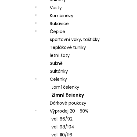
LETNÍ DÁMSKÉ ŠATY V, TYRKYSOVÉ
l
ORNAMENTY
Vesty
950 Kč
Kombinézy
Rukavice
Čepice
sportovní vaky, taštičky
Teplákové tuniky
letní šaty
Sukně
Sultánky
Čelenky
Jarní čelenky
Zimní čelenky
Dárkové poukazy
Výprodej 20 - 50%
vel. 86/92
vel. 98/104
vel. 110/116