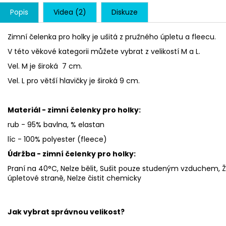
Popis
Videa (2)
Diskuze
Zimní čelenka pro holky je ušitá z pružného úpletu a fleecu.
V této věkové kategorii můžete vybrat z velikostí M a L.
Vel. M je široká 7 cm.
Vel. L pro větší hlavičky je široká 9 cm.
Materiál - zimní čelenky pro holky:
rub - 95% bavlna, % elastan
líc - 100% polyester (fleece)
Údržba - zimní čelenky pro holky:
Praní na 40°C, Nelze bělit, Sušit pouze studeným vzduchem, Ž
úpletové straně, Nelze čistit chemicky
Jak vybrat správnou velikost?