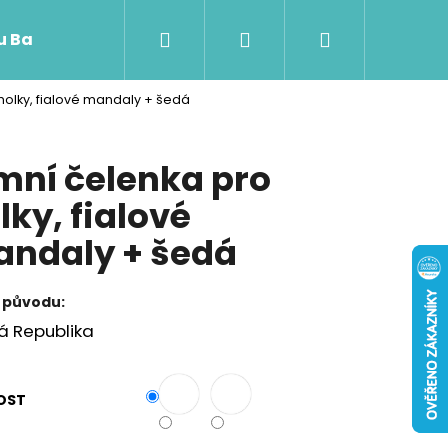
Hledat
Přihlášení
Nákupní
 u Baji nového
holky, fialové mandaly + šedá
košík
mní čelenka pro
lky, fialové
ndaly + šedá
 původu:
á Republika
Následující
OST