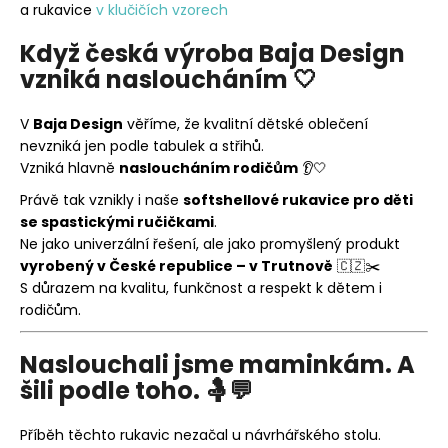
a rukavice
v klučičích vzorech
Když česká výroba Baja Design
vzniká nasloucháním 🤍
V
Baja Design
věříme, že kvalitní dětské oblečení
nevzniká jen podle tabulek a střihů.
Vzniká hlavně
nasloucháním rodičům
👂🤍
Právě tak vznikly i naše
softshellové rukavice pro děti
se spastickými ručičkami
.
Ne jako univerzální řešení, ale jako promyšlený produkt
vyrobený v České republice – v Trutnově
🇨🇿✂️
S důrazem na kvalitu, funkčnost a respekt k dětem i
rodičům.
Naslouchali jsme maminkám. A
šili podle toho. 🤱💬
Příběh těchto rukavic nezačal u návrhářského stolu.