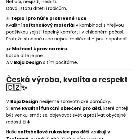
Netlačí, nesjíždí, neškrtí.
Dává jistotu dítěti i rodičům.
❄️
Teplo i pro hůře prokrvené ruce
Kvalitní
softshellový materiál
v kombinaci s hřejivou
podšívkou zajistí tepelný komfort i v chladném počasí.
Protože studené ruce nejsou maličkost – jsou nepohodlí.
✂️
Možnost úprav na míru
Každé dítě je jiné.
A v
Baja Design
s tím počítáme.
Česká výroba, kvalita a respekt
🇨🇿✨
V
Baja Design
nešijeme zdravotnické pomůcky.
Šijeme
kvalitní funkční oblečení pro děti
, které chtějí
být venku, smát se, objevovat svět a prožívat obyčejné
radosti ☃️🌲
Naše
softshellové rukavice pro děti
vznikají
v
Trutnově
, v malé české dílně, s důrazem na: