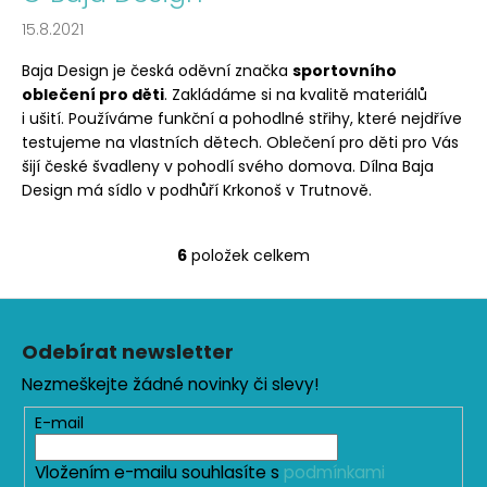
15.8.2021
Baja Design je česká oděvní značka
sportovního
oblečení pro děti
. Zakládáme si na kvalitě materiálů
i ušití. Používáme funkční a pohodlné střihy, které nejdříve
testujeme na vlastních dětech. Oblečení pro děti pro Vás
šijí české švadleny v pohodlí svého domova. Dílna Baja
Design má sídlo v podhůří Krkonoš v Trutnově.
6
položek celkem
O
v
Z
l
á
á
Odebírat newsletter
d
p
a
Nezmeškejte žádné novinky či slevy!
a
c
t
E-mail
í
í
p
Vložením e-mailu souhlasíte s
podmínkami
r