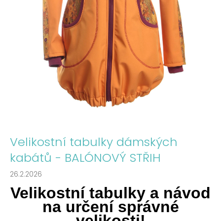
a
j
í
t
?
HLEDAT
Velikostní tabulky dámských
kabátů - BALÓNOVÝ STŘIH
D
o
26.2.2026
p
o
Velikostní tabulky a návod
r
na určení správné
u
velikosti!