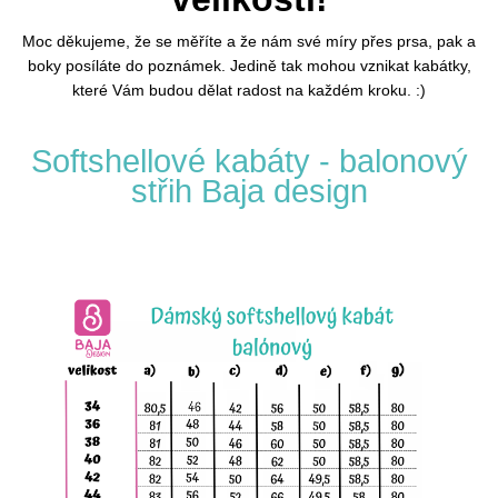
č
u
Moc děkujeme, že se měříte a že nám své míry přes prsa, pak a
j
boky posíláte do poznámek. Jedině tak mohou vznikat kabátky,
e
které Vám budou dělat radost na každém kroku. :)
m
e
Softshellové kabáty - balonový
střih Baja design
ČEPICE
S
OHRNUTÝM
LEMEM,
KOŇAK
290
Kč