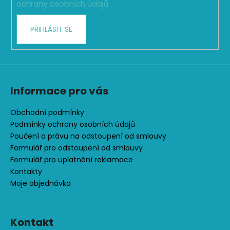
ochrany osobních údajů
v
k
PŘIHLÁSIT SE
y
v
ý
p
i
s
Informace pro vás
u
Obchodní podmínky
Podmínky ochrany osobních údajů
Poučení o právu na odstoupení od smlouvy
Formulář pro odstoupení od smlouvy
Formulář pro uplatnění reklamace
Kontakty
Moje objednávka
Kontakt