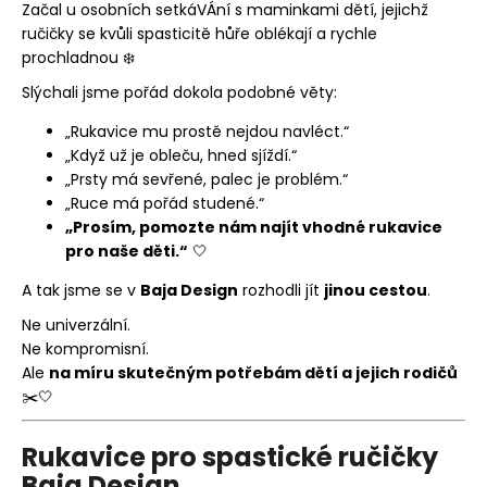
Začal u osobních setkáVÁní s maminkami dětí, jejichž
ručičky se kvůli spasticitě hůře oblékají a rychle
prochladnou ❄️
Slýchali jsme pořád dokola podobné věty:
„Rukavice mu prostě nejdou navléct.“
„Když už je obleču, hned sjíždí.“
„Prsty má sevřené, palec je problém.“
„Ruce má pořád studené.“
„Prosím, pomozte nám najít vhodné rukavice
pro naše děti.“
🤍
A tak jsme se v
Baja Design
rozhodli jít
jinou cestou
.
Ne univerzální.
Ne kompromisní.
Ale
na míru skutečným potřebám dětí a jejich rodičů
✂️🤍
Rukavice pro spastické ručičky
Baja Design