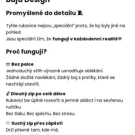
Promyšlené do detailu 🧵
Tyhle rukavice nejsou „speciální“ proto, že by byly jiné na
pohled.
Jsou speciální tím, že
fungují v každodenní realitě
💙
Proč fungují?
🧤
Bez palce
Jednoduchý střih výrazně usnadňuje oblékání.
Žádné složité navlékání, žádný boj s prstíky, které se
nechtějí otevřít.
🔓
Dlouhý zip po celé délce
Rukavici lze úplně rozevřít a jemně obléct i na sevřenou
ručičku.
Bez tlaku. Bez spěchu. Bez stresu.
🤍
Suchý zip přes zápěstí
Drží přesně tam, kde má.