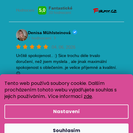
Tento web používá soubory cookie. Dalším
procházením tohoto webu vyjadřujete souhlas s
jejich používáním.. Více informací
zde
.
Nastavení
Vytvořil Shoptet
Copyright 2026
Oblečení pro děti Baja Design
. Všechna
Souhlasím
práva vyhrazena.