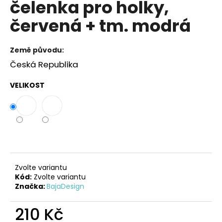
čelenka pro holky,
a
červená + tm. modrá
j
í
t
Země původu:
?
Česká Republika
VELIKOST
HLEDAT
D
o
Zvolte variantu
Kód:
Zvolte variantu
p
Značka:
BajaDesign
o
r
210 Kč
u