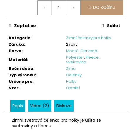
č
Měrná
u
DO KOŠÍKU
cena:
j
e
Zeptat se
Sdílet
m
e
Kategorie
:
Zimní čelenky pro holky
Záruka
:
2 roky
DĚTSKÉ
Barva
:
Modrá
,
Červená
SOFTSHELLOVÉ
Polyester
,
Fleece
,
Materiál
:
KALHOTY,
Svetrovina
PETROLEJOVÉ,
Roční doba
:
Zima
LES
Typ výrobku
:
Čelenky
500
Určeno pro
:
Holky
Kč
Vzor
:
Ostatní
Popis
Videa (2)
Diskuze
Zimní svetrová čelenka pro holky je ušitá ze
svetroviny a fleecu.