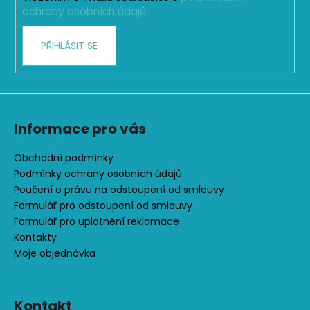
r
ochrany osobních údajů
v
k
PŘIHLÁSIT SE
y
v
ý
p
i
s
Informace pro vás
u
Obchodní podmínky
Podmínky ochrany osobních údajů
Poučení o právu na odstoupení od smlouvy
Formulář pro odstoupení od smlouvy
Formulář pro uplatnění reklamace
Kontakty
Moje objednávka
Kontakt