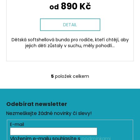
890 Kč
od
DETAIL
Dětská softshellová bunda pro rodiče, kteří chtějí, aby
jejich děti zůstaly v suchu, měly pohodlí...
5
položek celkem
O
v
Z
l
á
á
Odebírat newsletter
d
p
a
Nezmeškejte žádné novinky či slevy!
a
c
t
E-mail
í
í
p
Vložením e-mailu souhlasíte s
podmínkami