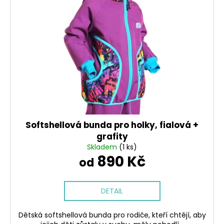
i
o
a
s
d
j
p
u
í
r
k
t
o
t
?
d
ů
u
k
t
HLEDAT
ů
Softshellová bunda pro holky, fialová +
grafity
Skladem
(1 ks)
890 Kč
D
od
o
p
o
DETAIL
r
u
Dětská softshellová bunda pro rodiče, kteří chtějí, aby