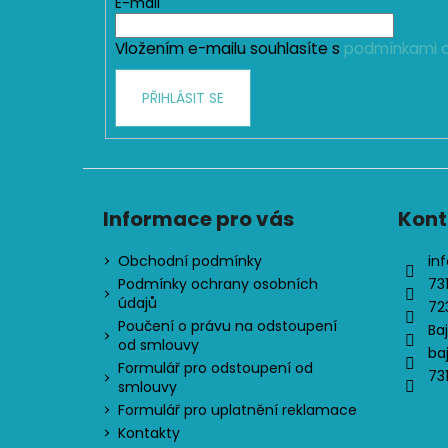
t
E-mail
í
Vložením e-mailu souhlasíte s
podmínkami o
PŘIHLÁSIT SE
Informace pro vás
Kont
Obchodní podmínky
inf
Podmínky ochrany osobních
73
údajů
72
Poučení o právu na odstoupení
Ba
od smlouvy
ba
Formulář pro odstoupení od
73
smlouvy
Formulář pro uplatnění reklamace
Kontakty