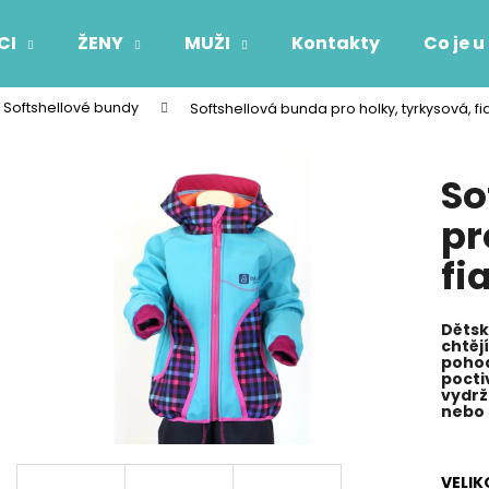
CI
ŽENY
MUŽI
Kontakty
Co je u
Softshellové bundy
Softshellová bunda pro holky, tyrkysová, fi
Co potřebujete najít?
So
HLEDAT
pr
fi
Doporučujeme
Dětsk
chtějí
pohod
pocti
vydrž
nebo 
VELIK