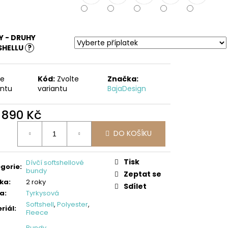
LLOVÉ KALHOTY,
ES
 - DRUHY
SHELLU
?
te
Kód:
Zvolte
Značka:
antu
variantu
BajaDesign
d
890 Kč
ná
DO KOŠÍKU
:
Tisk
Dívčí softshellové
gorie
:
bundy
Zeptat se
ka
:
2 roky
Sdílet
va
:
Tyrkysová
Softshell
,
Polyester
,
riál
:
Fleece
Bundy