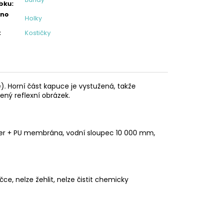
bku
:
eno
Holky
:
Kostičky
e). Horní část kapuce je vystužená, takže
lený reflexní obrázek.
ester + PU membrána, vodní sloupec 10 000 mm,
čce, nelze žehlit, nelze čistit chemicky