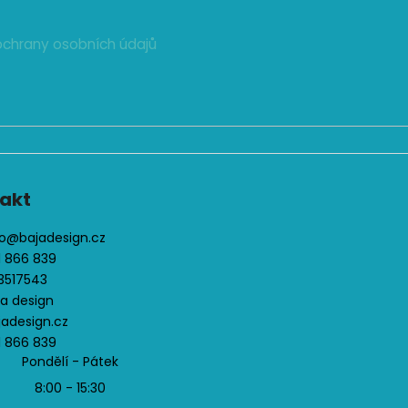
chrany osobních údajů
akt
o
@
bajadesign.cz
1 866 839
3517543
ja design
jadesign.cz
1 866 839
Pondělí - Pátek
8:00 - 15:30