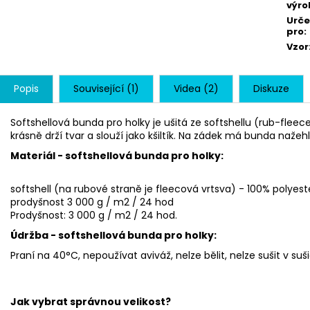
výro
Urč
pro
:
Vzor
Popis
Související (1)
Videa (2)
Diskuze
Softshellová bunda pro holky je ušitá ze softshellu (rub-fleec
krásně drží tvar a slouží jako kšiltík. Na zádek má bunda nažeh
Materiál - softshellová bunda pro holky:
softshell (na rubové straně je fleecová vrtsva) - 100% poly
prodyšnost 3 000 g / m2 / 24 hod
Prodyšnost: 3 000 g / m2 / 24 hod.
Údržba - softshellová bunda pro holky:
Praní na 40°C, nepoužívat aviváž, nelze bělit, nelze sušit v suši
Jak vybrat správnou velikost?