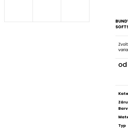
DÁMSKÝ SOFTSHELLOVÝ KABÁT
DĚTSKÉ SOFTSHE
BALONOVÝ, HOŘČICOVÝ, ALA KLIMT
PETROLEJOVÉ, L
2 300 Kč
500 Kč
BUNDY
SOFT
Zvol
vari
o
Měr
cena
Kate
Záru
Bar
Mate
Typ