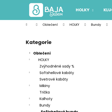
K
Přejít
na
o
HOLKY
KLU
obsah
Zpět
Zpět
š
do
do
í
Domů
Oblečení
HOLKY
Bundy
k
obchodu
obchodu
P
o
Kategorie
Přeskočit
s
kategorie
t
Oblečení
r
HOLKY
a
Zvýhodněné sady %
n
Softshellové kabáty
n
Svetrové kabáty
í
Mikiny
p
Trička
a
Kalhoty
n
Bundy
e
Softshellové bundy