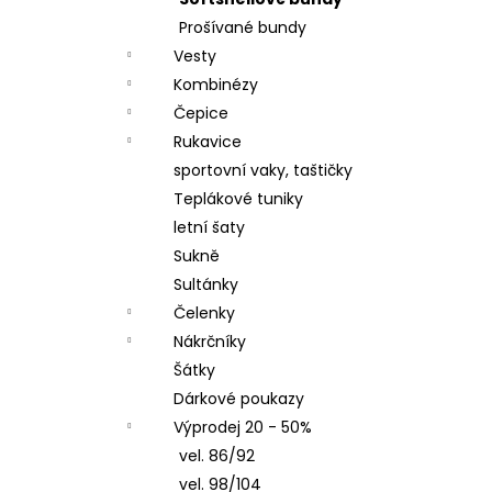
ČEPICE S OHRNUTÝM LEMEM, KOŇAK
l
Prošívané bundy
290 Kč
Vesty
Kombinézy
Čepice
Rukavice
sportovní vaky, taštičky
Teplákové tuniky
letní šaty
Sukně
Sultánky
Čelenky
Nákrčníky
Šátky
Dárkové poukazy
Výprodej 20 - 50%
vel. 86/92
vel. 98/104