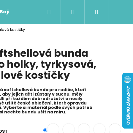
Hledat
Přihlášení
Nákupní
 Baji nového
alové kostičky
košík
ftshellová bunda
o holky, tyrkysová,
alové kostičky
á softshellová bunda pro rodiče, kteří
, aby jejich děti zůstaly v suchu, měly
lí při každém dobrodružství a nosily
vě ušité české oblečení, které opravdu
í. Vyberte si materiál podle svých potřeb
si nechte bundu ušít na míru.
Následující
OST