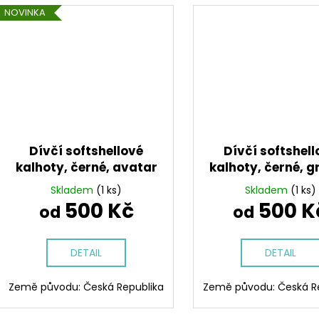
NOVINKA
Dívčí softshellové
Dívčí softshell
kalhoty, černé, avatar
kalhoty, černé, g
Skladem
(1 ks)
Skladem
(1 ks)
500 Kč
500 K
od
od
DETAIL
DETAIL
Země původu: Česká Republika
Země původu: Česká R