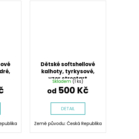
lové
Dětské softshellové
dré,
kalhoty, tyrkysové,
vzor streetart
Skladem
(1 ks)
č
500 Kč
od
DETAIL
epublika
Země původu: Česká Republika