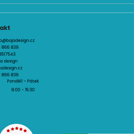
i
s
u
akt
o
@
bajadesign.cz
1 866 839
3517543
ja design
jadesign.cz
1 866 839
Pondělí - Pátek
8:00 - 15:30