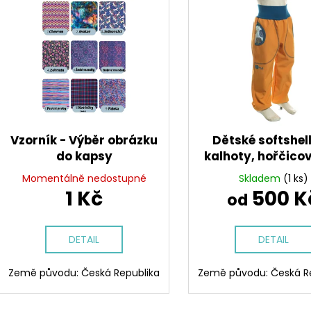
n
ý
í
p
p
i
r
s
o
p
d
r
u
o
k
d
Vzorník - Výběr obrázku
Dětské softshel
t
u
do kapsy
kalhoty, hořčicov
ů
k
Momentálně nedostupné
Skladem
(1 ks)
t
1 Kč
500 K
od
ů
DETAIL
DETAIL
Země původu: Česká Republika
Země původu: Česká R