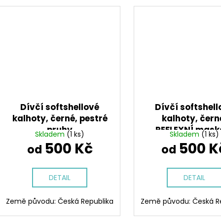
Dívčí softshellové
Dívčí softshell
kalhoty, černé, pestré
kalhoty, čern
pruhy
REFLEXNÍ mask
Skladem
(1 ks)
Skladem
(1 ks)
tyrkys
500 Kč
500 K
od
od
DETAIL
DETAIL
Země původu: Česká Republika
Země původu: Česká R