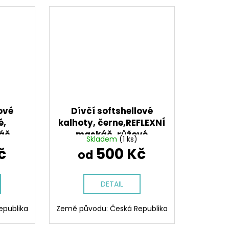
ové
Dívčí softshellové
é,
kalhoty, černe,REFLEXNÍ
áč,
maskáč, růžové
Skladem
(1 ks)
č
500 Kč
od
DETAIL
epublika
Země původu: Česká Republika