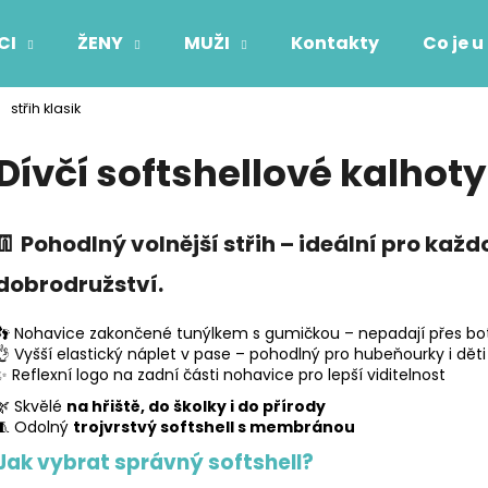
CI
ŽENY
MUŽI
Kontakty
Co je u
střih klasik
Co potřebujete najít?
Dívčí softshellové kalhoty
HLEDAT
👖
Pohodlný volnější střih
– ideální pro kaž
dobrodružství.
Doporučujeme
👣 Nohavice zakončené tunýlkem s gumičkou – nepadají přes bot
👌 Vyšší elastický náplet v pase – pohodlný pro hubeňourky i děti
✨ Reflexní logo na zadní části nohavice pro lepší viditelnost
🌿 Skvělé
na hřiště, do školky i do přírody
🧵 Odolný
trojvrstvý softshell s membránou
Jak vybrat správný softshell?