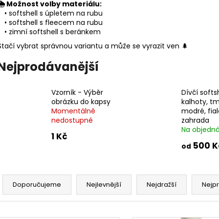
DÁMSKÝ SOFTSHELLOVÝ KABÁT
DĚTSKÉ SOFTSHE
🌦️ Možnost volby materiálu:
BALONOVÝ, HOŘČICOVÝ, ALA KLIMT
PETROLEJOVÉ, L
• softshell s úpletem na rubu
2 300 Kč
500 Kč
• softshell s fleecem na rubu
• zimní softshell s beránkem
Stačí vybrat správnou variantu a může se vyrazit ven 🌲
Nejprodávanější
Vzorník - Výběr
Dívčí softs
obrázku do kapsy
kalhoty, tm
Momentálně
modré, fia
nedostupné
zahrada
Na objedn
1 Kč
500 K
od
Ř
a
Doporučujeme
Nejlevnější
Nejdražší
Nejp
z
e
V