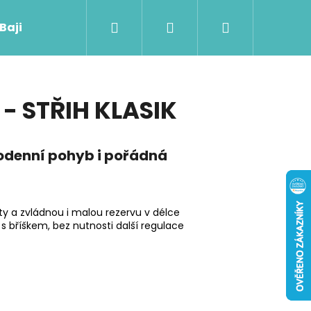
Hledat
Přihlášení
Nákupní
 Baji nového
košík
 - STŘIH KLASIK
dodenní pohyb i pořádná
y a zvládnou i malou rezervu v délce
 s bříškem, bez nutnosti další regulace
Následující