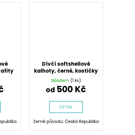
ové
Dívčí softshellové
rafity
kalhoty, černé, kostičky
Skladem
(1 ks)
č
500 Kč
od
DETAIL
epublika
Země původu: Česká Republika