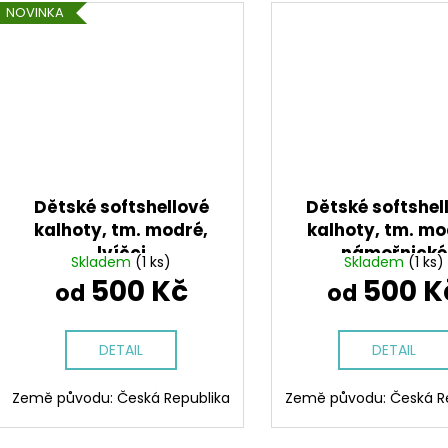
NOVINKA
Dětské softshellové
Dětské softshel
kalhoty, tm. modré,
kalhoty, tm. mo
lvíčci
námořnické
Skladem
(1 ks)
Skladem
(1 ks)
500 Kč
500 K
od
od
DETAIL
DETAIL
Země původu: Česká Republika
Země původu: Česká R