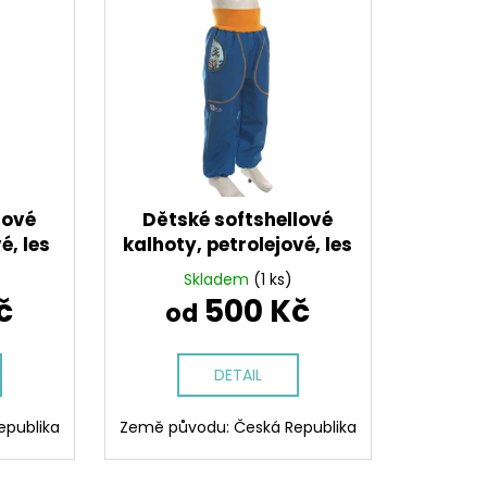
lové
Dětské softshellové
é, les
kalhoty, petrolejové, les
Skladem
(1 ks)
č
500 Kč
od
DETAIL
epublika
Země původu: Česká Republika