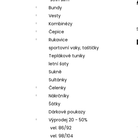
ČEPICE S OHRNUTÝM LEMEM, KOŇAK
l
Bundy
290 Kč
Vesty
Kombinézy
Čepice
Rukavice
sportovní vaky, taštičky
Teplákové tuniky
letní šaty
Sukně
Sultánky
Čelenky
Nákrčníky
Šátky
Dárkové poukazy
Výprodej 20 - 50%
vel. 86/92
vel. 98/104