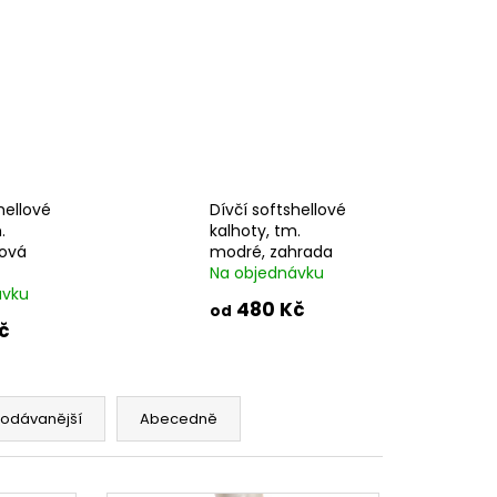
LLOVÉ KALHOTY,
ES
hellové
Dívčí softshellové
.
kalhoty, tm.
lová
modré, zahrada
Na objednávku
ávku
480 Kč
od
č
rodávanější
Abecedně