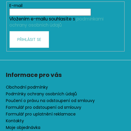
c
t
E-mail
í
í
p
Vložením e-mailu souhlasíte s
podmínkami
r
ochrany osobních údajů
v
k
PŘIHLÁSIT SE
y
v
ý
p
i
s
Informace pro vás
u
Obchodní podmínky
Podmínky ochrany osobních údajů
Poučení o právu na odstoupení od smlouvy
Formulář pro odstoupení od smlouvy
Formulář pro uplatnění reklamace
Kontakty
Moje objednávka