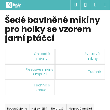
K
Přejít
Hledat
Náku
M
Přihlášen
na
o
obsah
Zpět
Zpět
košík
š
Šedé bavlněné mikiny
í
C
pro holky se vzorem
k
o
jarní ptáčci
p
o
t
Chlupaté
Svetrové
ř
mikiny
mikiny
e
Fleecové mikiny
b
Technik
s kapucí
u
j
Technik s
e
kapucí
t
Ř
e
a
n
Doporučujeme
Nejlevnější
Nejdražší
Nejprodávanější