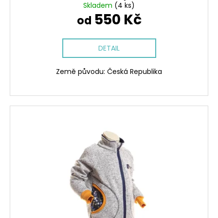
č
Skladem
(4 ks)
u
550 Kč
od
j
e
m
DETAIL
e
Země původu: Česká Republika
CENOVĚ
ZVÝHODNĚNÁ
SOUPRAVA
-
DINOPARK
1
701
Kč