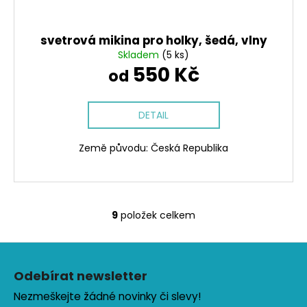
svetrová mikina pro holky, šedá, vlny
Skladem
(5 ks)
550 Kč
od
DETAIL
Země původu: Česká Republika
9
položek celkem
O
v
Z
l
á
á
Odebírat newsletter
d
p
a
Nezmeškejte žádné novinky či slevy!
a