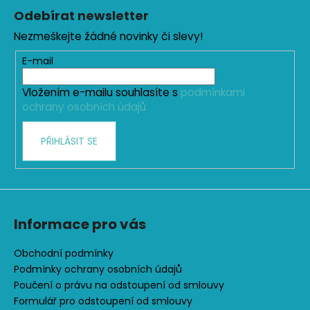
á
Odebírat newsletter
p
Nezmeškejte žádné novinky či slevy!
a
t
E-mail
í
Vložením e-mailu souhlasíte s
podmínkami
ochrany osobních údajů
PŘIHLÁSIT SE
Informace pro vás
Obchodní podmínky
Podmínky ochrany osobních údajů
Poučení o právu na odstoupení od smlouvy
Formulář pro odstoupení od smlouvy