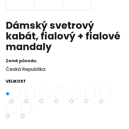
a
j
í
Dámský svetrový
t
kabát, fialový + fialové
?
mandaly
Země původu:
HLEDAT
Česká Republika
VELIKOST
D
o
p
o
r
u