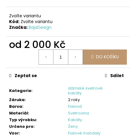
č
u
j
Zvolte variantu
e
Kód:
Zvolte variantu
m
Značka:
BajaDesign
e
od
2 000 Kč
DĚTSKÉ
Měrná
DO KOŠÍKU
SOFTSHELLOVÉ
cena:
KALHOTY,
PETROLEJOVÉ,
LES
Zeptat se
Sdílet
500
dámské svetrové
Kč
Kategorie
:
kabáty
Záruka
:
2 roky
Barva
:
Fialová
Materiál
:
Svetrovina
Typ výrobku
:
Kabáty
Určeno pro
:
Ženy
Vzor
:
Fialové mandaly