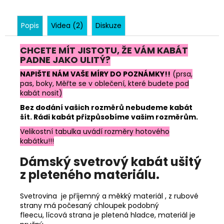
Popis
Videa (2)
Diskuze
CHCETE MÍT JISTOTU, ŽE VÁM KABÁT
PADNE JAKO ULITÝ?
NAPIŠTE NÁM VAŠE MÍRY DO POZNÁMKY!!
(prsa,
pas, boky, Měřte se v oblečení, které budete pod
kabát nosit)
Bez dodání vašich rozměrů nebudeme kabát
šít. Rádi kabát přizpůsobíme vašim rozměrům.
Velikostní tabulka uvádí rozměry hotového
kabátku!!!
Dámský svetrový kabát ušitý
z pleteného materiálu.
Svetrovina je příjemný a měkký materiál , z rubové
strany má počesaný chloupek podobný
fleecu, lícová strana je pletená hladce, materiál je