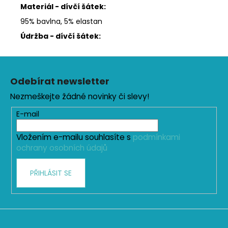
Materiál - dívčí šátek:
95% bavlna, 5% elastan
Údržba - dívčí šátek:
Z
á
Odebírat newsletter
p
Nezmeškejte žádné novinky či slevy!
a
t
E-mail
í
Vložením e-mailu souhlasíte s
podmínkami
ochrany osobních údajů
PŘIHLÁSIT SE