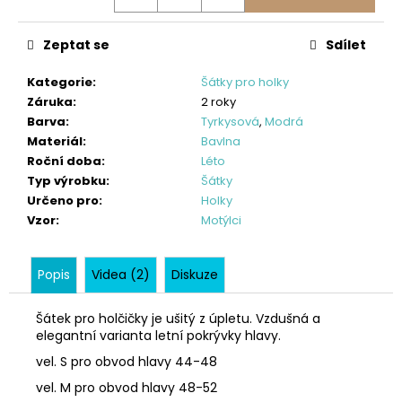
č
u
j
Zeptat se
Sdílet
e
m
Kategorie
:
Šátky pro holky
e
Záruka
:
2 roky
Barva
:
Tyrkysová
,
Modrá
Materiál
:
Bavlna
SOFTSHELLOVÁ
Roční doba
:
Léto
VESTA
Typ výrobku
:
Šátky
PRO
HOLČIČKY,
Určeno pro
:
Holky
TM.
Vzor
:
Motýlci
MODRÁ
+
JARNÍ
Popis
Videa (2)
Diskuze
PTÁČCI
448
Šátek pro holčičky je ušitý z úpletu. Vzdušná a
Kč
elegantní varianta letní pokrývky hlavy.
vel. S pro obvod hlavy 44-48
vel. M pro obvod hlavy 48-52