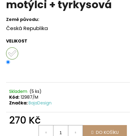
motýlci + tyrkysová
a
j
Země původu:
í
Česká Republika
t
?
VELIKOST
HLEDAT
Skladem
(5 ks)
D
Kód:
12987/M
o
Značka:
BajaDesign
p
o
270 Kč
r
Měrná
u
DO KOŠÍKU
cena: