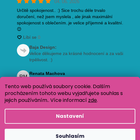
Tento web používá soubory cookie. Dalším
procházením tohoto webu vyjadřujete souhlas s
jejich používáním.. Více informací
zde
.
Nastavení
Vytvořil Shoptet
Copyright 2026
Oblečení pro děti Baja Design
. Všechna
Souhlasím
práva vyhrazena.