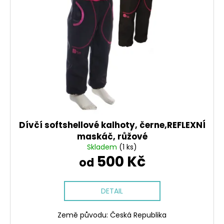
i
o
a
s
d
j
p
u
í
r
k
t
o
t
?
d
ů
u
k
t
HLEDAT
ů
Dívčí softshellové kalhoty, černe,REFLEXNÍ
maskáč, růžové
Skladem
(1 ks)
500 Kč
D
od
o
p
o
DETAIL
r
u
Země původu: Česká Republika