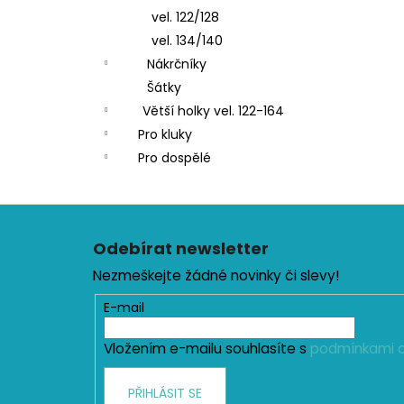
vel. 122/128
vel. 134/140
Nákrčníky
Šátky
Větší holky vel. 122-164
Pro kluky
Pro dospělé
Z
á
Odebírat newsletter
p
Nezmeškejte žádné novinky či slevy!
a
t
E-mail
í
Vložením e-mailu souhlasíte s
podmínkami o
PŘIHLÁSIT SE