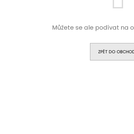
LETNÍ DÁMSKÉ ŠATY V, NOČNÍ KVĚTY
DÁMSKÁ SUKNĚ 
PESTRÉ PRUHY +
950 Kč
1 100 K
Můžete se ale podívat na o
ZPĚT DO OBCHO