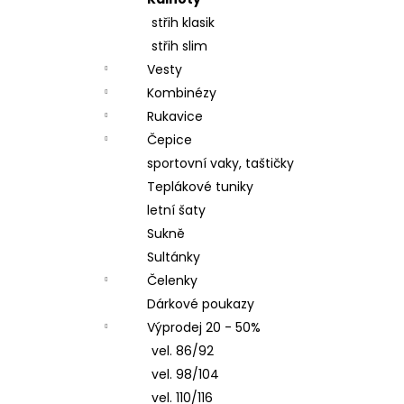
LETNÍ DÁMSKÉ ŠATY V, TYRKYSOVÉ
l
ORNAMENTY
střih klasik
950 Kč
střih slim
Vesty
Kombinézy
Rukavice
Čepice
sportovní vaky, taštičky
Teplákové tuniky
letní šaty
Sukně
Sultánky
Čelenky
Dárkové poukazy
Výprodej 20 - 50%
vel. 86/92
vel. 98/104
vel. 110/116