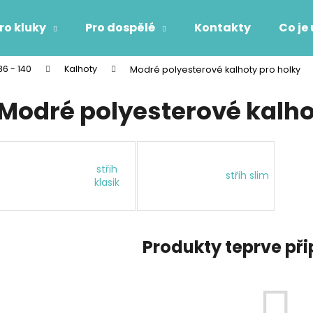
ro kluky
Pro dospělé
Kontakty
Co je
86 - 140
Kalhoty
Modré polyesterové kalhoty pro holky
Co potřebujete najít?
Modré polyesterové kalho
HLEDAT
střih
střih slim
klasik
Doporučujeme
Produkty teprve př