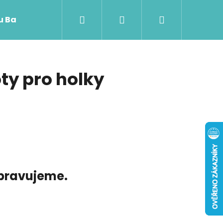
Hledat
Přihlášení
Nákupní
 u Baji nového
košík
ty pro holky
ipravujeme.
Následující