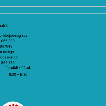
akt
o
@
bajadesign.cz
1 866 839
3517543
ja design
jadesign.cz
1 866 839
Pondělí - Pátek
8:00 - 15:30