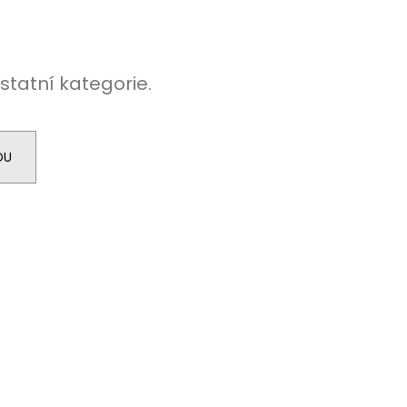
NA SPORT,TM. MODRÁ,
 VŠITÉ KRAŤASY
č
statní kategorie.
DU