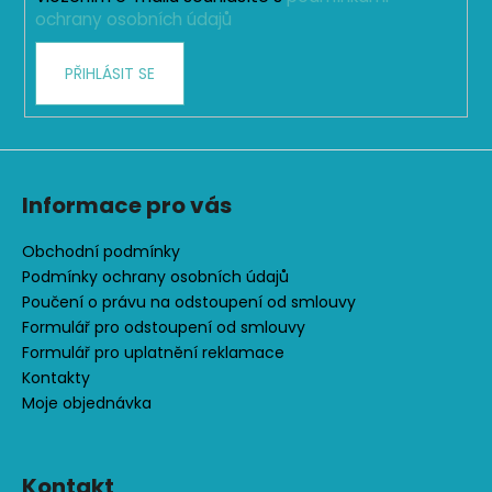
r
ochrany osobních údajů
v
k
PŘIHLÁSIT SE
y
v
ý
p
i
s
Informace pro vás
u
Obchodní podmínky
Podmínky ochrany osobních údajů
Poučení o právu na odstoupení od smlouvy
Formulář pro odstoupení od smlouvy
Formulář pro uplatnění reklamace
Kontakty
Moje objednávka
Kontakt