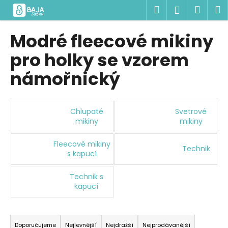
K
Přejít
Hledat
Náku
M
Přihlášen
na
o
obsah
Zpět
Zpět
košík
š
Modré fleecové mikiny
í
C
pro holky se vzorem
k
o
námořnický
p
o
t
Chlupaté
Svetrové
ř
mikiny
mikiny
e
Fleecové mikiny
b
Technik
s kapucí
u
j
Technik s
e
kapucí
t
Ř
e
a
n
Doporučujeme
Nejlevnější
Nejdražší
Nejprodávanější