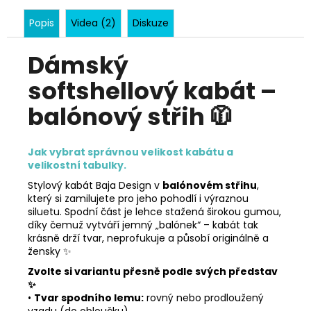
Popis
Videa (2)
Diskuze
Dámský
softshellový kabát –
balónový st
ř
ih 🧥
Jak vybrat správnou velikost kabátu a
velikostní tabulky.
Stylový kabát Baja Design v
balónovém st
ř
ihu
,
který si zamilujete pro jeho pohodlí i výraznou
siluetu. Spodní část je lehce stažená širokou gumou,
díky čemuž vytváří jemný „balónek“ – kabát tak
krásně drží tvar, neprofukuje a působí originálně a
žensky ✨
Zvolte si variantu p
ř
esn
ě
podle svých p
ř
edstav
✨
•
Tvar spodního lemu:
rovný nebo prodloužený