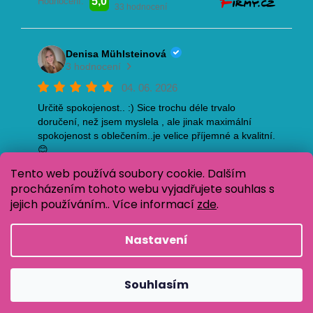
Tento web používá soubory cookie. Dalším
procházením tohoto webu vyjadřujete souhlas s
jejich používáním.. Více informací
zde
.
Nastavení
Vytvořil Shoptet
Copyright 2026
Oblečení pro děti Baja Design
. Všechna
Souhlasím
práva vyhrazena.