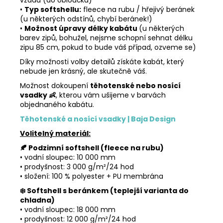
vzadu (do obloučku)
•
Typ softshellu:
fleece na rubu / hřejivý beránek
(u některých odstínů, chybí beránek!)
•
Možnost úpravy délky kabátu
(u některých
barev zipů, bohužel, nejsme schopní sehnat délku
zipu 85 cm, pokud to bude váš případ, ozveme se)
Díky možnosti volby detailů získáte kabát, který
nebude jen krásný, ale skutečně váš.
Možnost dokoupení
t
ě
hotenské nebo nosící
vsadky 👶
, kterou vám ušijeme v barvách
objednaného kabátu.
Těhotenské a nosící vsadky | Baja Design
Volitelný materiál:
🍂 Podzimní softshell (fleece na rubu)
• vodní sloupec: 10 000 mm
• prodyšnost: 3 000 g/m²/24 hod
• složení: 100 % polyester + PU membrána
❄️ Softshell s beránkem (teplejší varianta do
chladna)
• vodní sloupec: 18 000 mm
• prodyšnost: 12 000 g/m²/24 hod