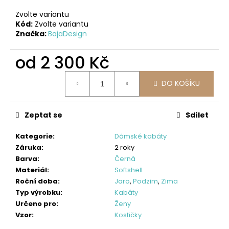
Zvolte variantu
Kód:
Zvolte variantu
Značka:
BajaDesign
od
2 300 Kč
Měrná
DO KOŠÍKU
cena:
Zeptat se
Sdílet
Kategorie
:
Dámské kabáty
Záruka
:
2 roky
Barva
:
Černá
Materiál
:
Softshell
Roční doba
:
Jaro
,
Podzim
,
Zima
Typ výrobku
:
Kabáty
Určeno pro
:
Ženy
Vzor
:
Kostičky