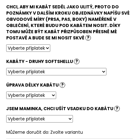
č
u
CHCI, ABY MI KABÁT SEDĚL JAKO ULITÝ, PROTO DO
POZNÁMKY V DALŠÍM KROKU OBJEDNÁVKY NAPÍŠU SVÉ
j
OBVODOVÉ MÍRY (PRSA, PAS, BOKY) NAMĚŘENÉ V
e
OBLEČENÍ, KTERÉ BUDU POD KABÁTEM NOSIT. DÍKY
m
TOMU MŮŽE BÝT KABÁT PŘIZPŮSOBEN PŘESNĚ MÉ
e
POSTAVĚ A BUDE SE MI NOSIT SKVĚ
?
LETNÍ
DÁMSKÉ
KABÁTY - DRUHY SOFTSHELLU
?
ŠATY
SPORTY,
TYRKYSOVÉ
ORNAMENTY
ÚPRAVA DÉLKY KABÁTU
?
900
Kč
JSEM MAMINKA, CHCI UŠÍT VSADKU DO KABÁTU
?
Můžeme doručit do:
Zvolte variantu