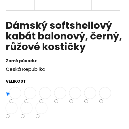
a
j
í
Dámský softshellový
t
kabát balonový, černý,
?
růžové kostičky
Země původu:
HLEDAT
Česká Republika
VELIKOST
D
o
p
o
r
u