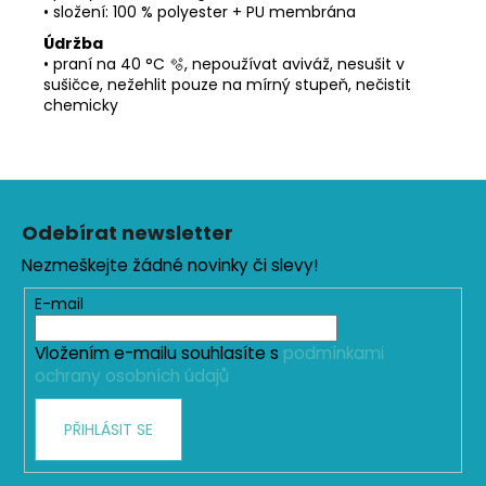
• složení: 100 % polyester + PU membrána
Údržba
• praní na 40 °C 🫧, nepoužívat aviváž, nesušit v
sušičce, nežehlit pouze na mírný stupeň, nečistit
chemicky
Z
á
Odebírat newsletter
p
Nezmeškejte žádné novinky či slevy!
a
t
E-mail
í
Vložením e-mailu souhlasíte s
podmínkami
ochrany osobních údajů
PŘIHLÁSIT SE