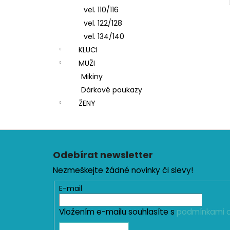
vel. 110/116
vel. 122/128
vel. 134/140
KLUCI
MUŽI
Mikiny
Dárkové poukazy
ŽENY
Z
á
Odebírat newsletter
p
Nezmeškejte žádné novinky či slevy!
a
t
E-mail
í
Vložením e-mailu souhlasíte s
podmínkami o