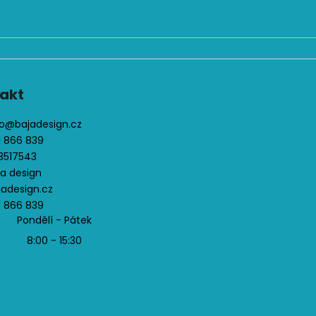
u
akt
o
@
bajadesign.cz
1 866 839
3517543
ja design
jadesign.cz
1 866 839
Pondělí - Pátek
8:00 - 15:30