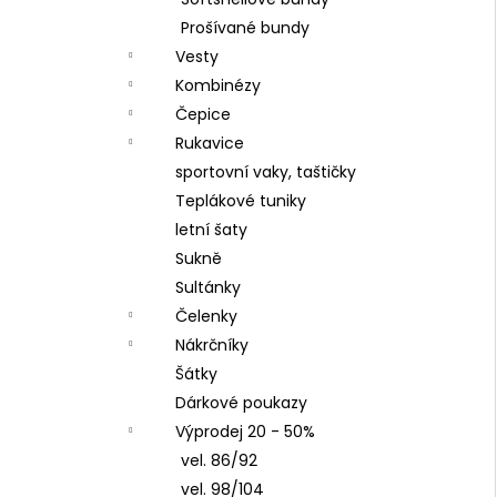
DÍVČÍ SOFTSHELLOVÝ KABÁT, FIALOVÝ,
l
ZAHRADA
Prošívané bundy
1 450 Kč
Vesty
Kombinézy
Čepice
Rukavice
sportovní vaky, taštičky
Teplákové tuniky
letní šaty
Sukně
Sultánky
Čelenky
Nákrčníky
Šátky
Dárkové poukazy
Výprodej 20 - 50%
vel. 86/92
vel. 98/104