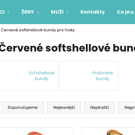
CI
ŽENY
MUŽI
Kontakty
Co je u
Červené softshellové bundy pro holky
Co potřebujete najít?
Červené softshellové bun
HLEDAT
Softshellové
Prošívané
bundy
bundy
Doporučujeme
Ř
a
Doporučujeme
Nejlevnější
Nejdražší
Nejp
z
e
V
n
ý