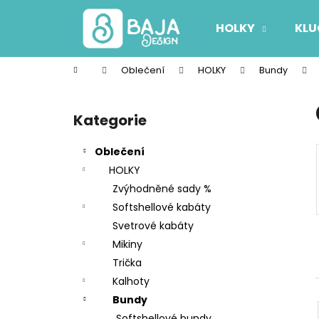
K
Přejít
na
o
HOLKY
KLU
obsah
Zpět
Zpět
š
do
do
í
Domů
Oblečení
HOLKY
Bundy
k
obchodu
obchodu
P
o
Kategorie
Přeskočit
s
kategorie
t
Oblečení
r
HOLKY
a
Zvýhodněné sady %
n
Softshellové kabáty
n
Svetrové kabáty
í
Mikiny
p
Trička
a
Kalhoty
n
Bundy
e
Softshellové bundy