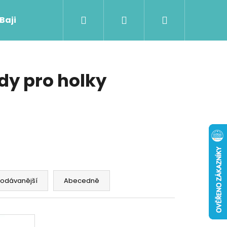
Hledat
Přihlášení
Nákupní
 Baji nového
košík
dy pro holky
rodávanější
Abecedně
Následující