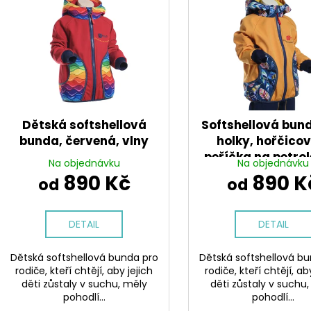
CENOVĚ ZVÝHODNĚNÁ SOUPRAVA,
SVETROVÁ MIKIN
í
p
ČERNÁ + ŽRALOCI NA ČERNÉ
+ HVĚZDIČKY
p
i
1 701 Kč
550 Kč
r
s
o
p
d
r
u
o
k
d
Dětská softshellová
Softshellová bun
t
u
bunda, červená, vlny
holky, hořčico
ů
peříčka na petro
k
Na objednávku
Na objednávku
t
890 Kč
890 K
od
od
ů
DETAIL
DETAIL
Dětská softshellová bunda pro
Dětská softshellová b
rodiče, kteří chtějí, aby jejich
rodiče, kteří chtějí, ab
děti zůstaly v suchu, měly
děti zůstaly v suchu
pohodlí...
pohodlí...