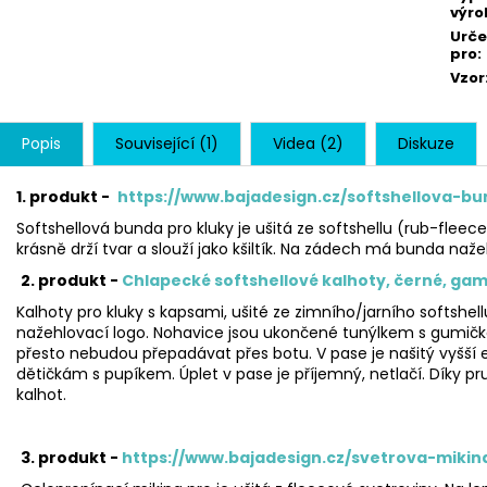
výro
Urč
pro
:
Vzor
Popis
Související (1)
Videa (2)
Diskuze
1. produkt -
https://www.bajadesign.cz/softshellova-
Softshellová bunda pro kluky je ušitá ze softshellu (rub-fleec
krásně drží tvar a slouží jako kšiltík. Na zádech má bunda naže
2. produkt -
Chlapecké softshellové kalhoty, černé, gam
Kalhoty pro kluky s kapsami, ušité ze zimního/jarního softshel
nažehlovací logo. Nohavice jsou ukončené tunýlkem s gumičko
přesto nebudou přepadávat přes botu. V pase je našitý vyšší 
dětičkám s pupíkem. Úplet v pase je příjemný, netlačí. Díky p
kalhot.
3. produkt -
https://www.bajadesign.cz/svetrova-miki