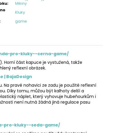
bku
:
Mikiny
eno
Kluky
:
game
bunda-pro-kluky--cerna-game/
e). Horní část kapuce je vystužená, takže
hlený reflexní obrázek.
e | BajaDesign
lu. Na pravé nohavici ze zadu je použité
reflexní
u. Díky tomu, můžou být kalhoty delší a
elastický náplet, který vyhovuje hubeňourkům i
ružnosti není nutná žádná jiná regulace pasu
na-pro-kluky--seda-game/