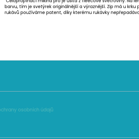
Celopropínací mikina pro je ušitá z fleecové svetroviny. Na 
barvu, tím je svetýrek originálnější a výraznější. Zip má u krku 
rukávů používáme patent, díky kterému rukávky nepřepadávají
chrany osobních údajů