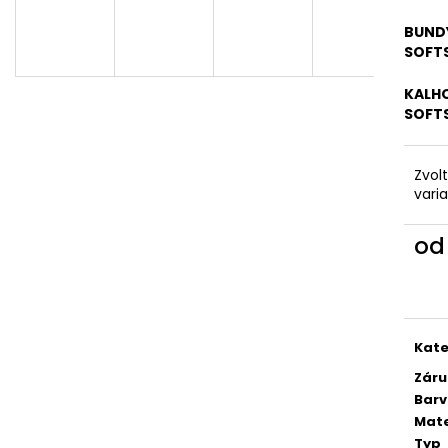
DÁMSKÝ SOFTSHELLOVÝ KABÁT
DĚTSKÉ SOFTSHE
BALONOVÝ, HOŘČICOVÝ, ALA KLIMT
PETROLEJOVÉ, L
BUNDY
2 300 Kč
500 Kč
SOFT
KALHO
SOFT
Zvol
vari
o
Měr
cena
Kate
Záru
Bar
Mate
Typ