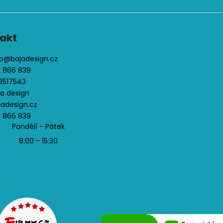
akt
o
@
bajadesign.cz
1 866 839
3517543
ja design
jadesign.cz
1 866 839
Pondělí - Pátek
8:00 - 15:30