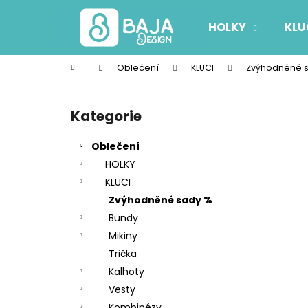
K
Přejít
na
o
HOLKY
KLU
obsah
Zpět
Zpět
š
do
do
í
Domů
Oblečení
KLUCI
Zvýhodněné 
k
obchodu
obchodu
P
o
Kategorie
Přeskočit
s
kategorie
t
Oblečení
r
HOLKY
a
KLUCI
n
Zvýhodněné sady %
n
Bundy
í
Mikiny
p
Trička
a
Kalhoty
n
Vesty
e
Kombinézy