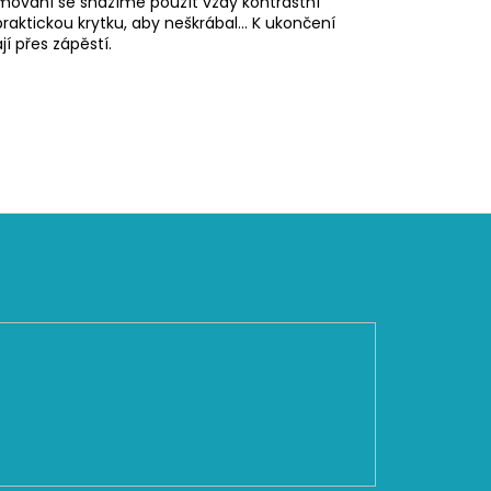
lemování se snažíme použít vždy kontrastní
praktickou krytku, aby neškrábal... K ukončení
 přes zápěstí.