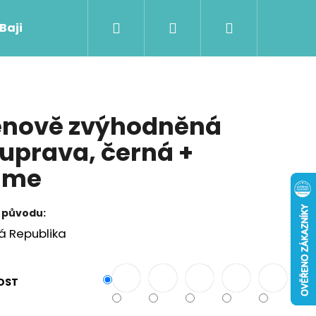
Hledat
Přihlášení
Nákupní
 Baji nového
košík
nově zvýhodněná
uprava, černá +
ame
 původu:
á Republika
Následující
OST