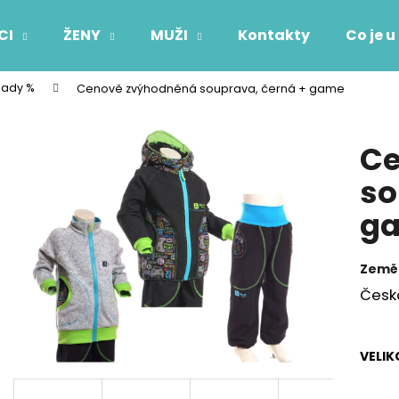
CI
ŽENY
MUŽI
Kontakty
Co je u
sady %
Cenově zvýhodněná souprava, černá + game
Co potřebujete najít?
Ce
HLEDAT
so
g
Doporučujeme
Země
Česk
VELIK