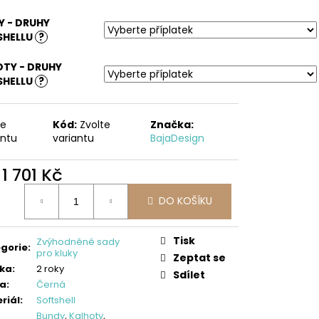
LLOVÉ KALHOTY,
ES
 - DRUHY
SHELLU
?
TY - DRUHY
SHELLU
?
te
Kód:
Zvolte
Značka:
antu
variantu
BajaDesign
d
1 701 Kč
ná
DO KOŠÍKU
:
Tisk
Zvýhodněné sady
gorie
:
pro kluky
Zeptat se
ka
:
2 roky
Sdílet
va
:
Černá
riál
:
Softshell
Bundy
,
Kalhoty
,