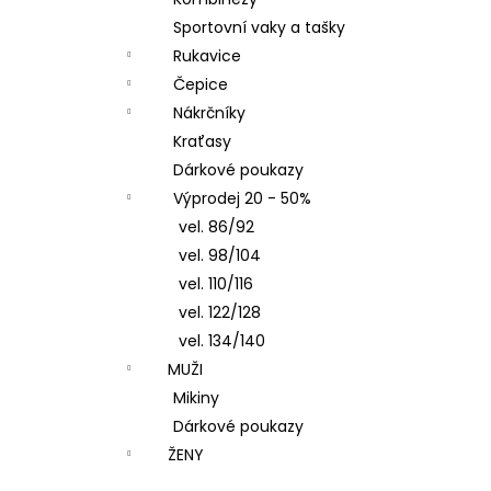
ČEPICE S OHRNUTÝM LEMEM, KOŇAK
l
Sportovní vaky a tašky
290 Kč
Rukavice
Čepice
Nákrčníky
Kraťasy
Dárkové poukazy
Výprodej 20 - 50%
vel. 86/92
vel. 98/104
vel. 110/116
vel. 122/128
vel. 134/140
MUŽI
Mikiny
Dárkové poukazy
ŽENY