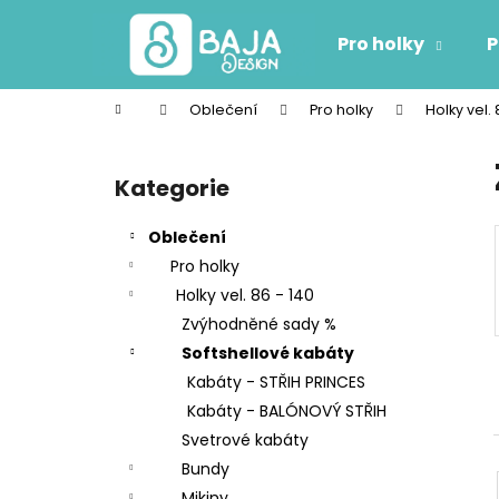
K
Přejít
na
o
Pro holky
P
obsah
Zpět
Zpět
š
do
do
í
Domů
Oblečení
Pro holky
Holky vel. 
k
obchodu
obchodu
P
o
Kategorie
Přeskočit
s
kategorie
t
Oblečení
r
Pro holky
a
Holky vel. 86 - 140
n
Zvýhodněné sady %
n
Softshellové kabáty
í
Kabáty - STŘIH PRINCES
p
Kabáty - BALÓNOVÝ STŘIH
a
Svetrové kabáty
n
Bundy
e
Mikiny