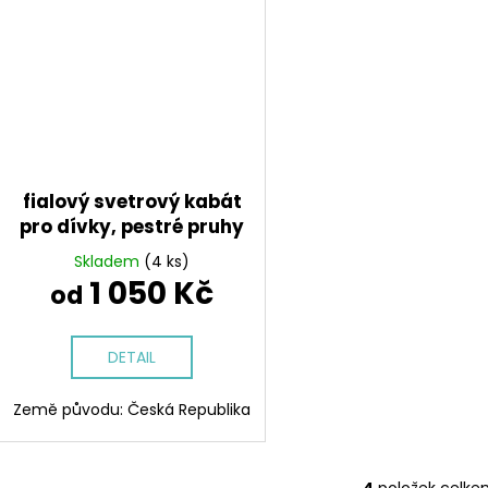
fialový svetrový kabát
pro dívky, pestré pruhy
Skladem
(4 ks)
1 050 Kč
od
DETAIL
Země původu: Česká Republika
4
položek celke