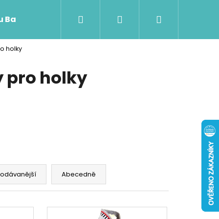
Hledat
Přihlášení
Nákupní
 u Baji nového
o holky
košík
 pro holky
rodávanější
Abecedně
Následující