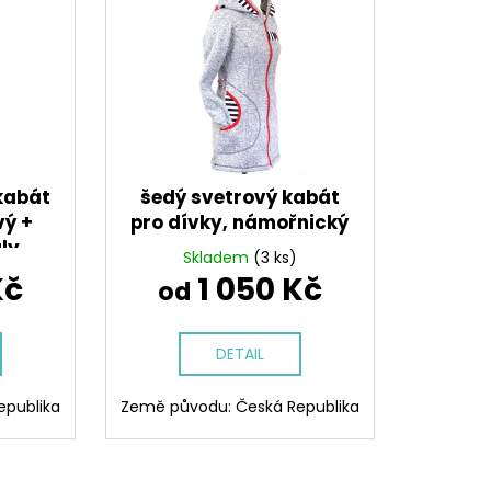
NA SPORT,TM. MODRÁ,
 VŠITÉ KRAŤASY
č
 kabát
šedý svetrový kabát
vý +
pro dívky, námořnický
ly
Skladem
(3 ks)
Kč
1 050 Kč
od
DETAIL
epublika
Země původu: Česká Republika