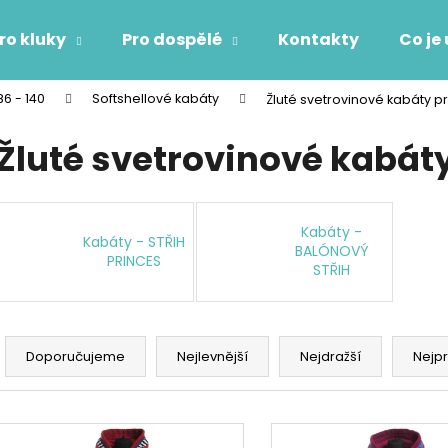
ro kluky
Pro dospělé
Kontakty
Co je
86 - 140
Softshellové kabáty
Žluté svetrovinové kabáty pr
Co potřebujete najít?
Žluté svetrovinové kabáty
HLEDAT
Kabáty -
Kabáty - STŘIH
BALÓNOVÝ
PRINCES
STŘIH
Doporučujeme
Ř
a
Doporučujeme
Nejlevnější
Nejdražší
Nejp
z
e
V
n
ý