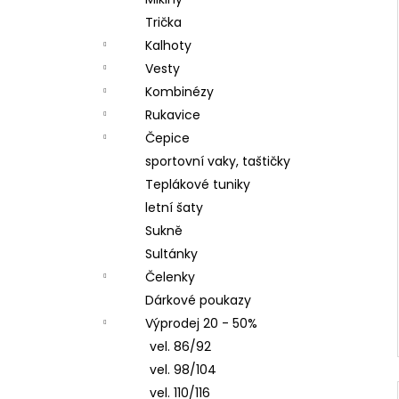
LETNÍ DÁMSKÉ ŠATY V, TYRKYSOVÉ
l
ORNAMENTY
Trička
950 Kč
Kalhoty
Vesty
Kombinézy
Rukavice
Čepice
sportovní vaky, taštičky
Teplákové tuniky
letní šaty
Sukně
Sultánky
Čelenky
Dárkové poukazy
Výprodej 20 - 50%
vel. 86/92
vel. 98/104
vel. 110/116