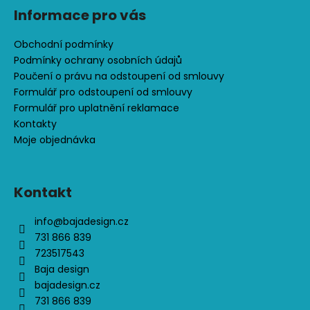
s
Informace pro vás
u
Obchodní podmínky
Podmínky ochrany osobních údajů
Poučení o právu na odstoupení od smlouvy
Formulář pro odstoupení od smlouvy
Formulář pro uplatnění reklamace
Kontakty
Moje objednávka
Kontakt
info
@
bajadesign.cz
731 866 839
723517543
Baja design
bajadesign.cz
731 866 839