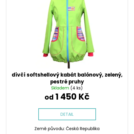
i
o
a
s
d
j
p
u
í
r
k
t
o
t
?
d
ů
u
k
t
HLEDAT
ů
dívčí softshellový kabát balónový, zelený,
pestré pruhy
Skladem
(4 ks)
1 450 Kč
D
od
o
p
o
DETAIL
r
u
Země původu: Česká Republika