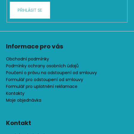
č
u
PŘIHLÁSIT SE
j
e
m
e
Informace pro vás
ČEPICE
S
Obchodní podmínky
OHRNUTÝM
Podmínky ochrany osobních údajů
LEMEM,
KOŇAK
Poučení o právu na odstoupení od smlouvy
290
Formulář pro odstoupení od smlouvy
Formulář pro uplatnění reklamace
Kč
Kontakty
Moje objednávka
Kontakt