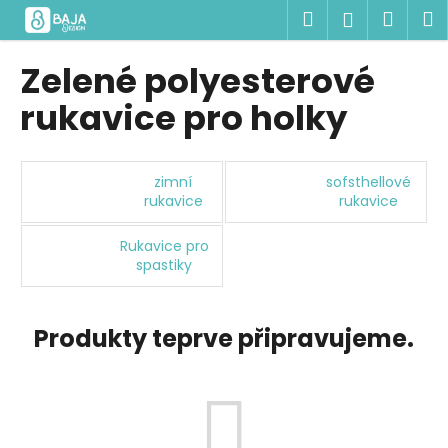
K
Přejít
Hledat
Náku
M
Přihlášen
na
o
obsah
Zpět
Zpět
košík
š
Zelené polyesterové
í
C
rukavice pro holky
k
o
p
o
zimní
sofsthellové
rukavice
rukavice
t
ř
Rukavice pro
e
spastiky
b
u
Produkty teprve připravujeme.
j
e
t
e
n