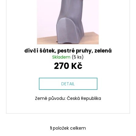
r
k
a
o
t
j
d
ů
í
u
t
k
?
t
ů
dívčí šátek, pestré pruhy, zelená
Skladem
(5 ks)
270 Kč
HLEDAT
DETAIL
D
Země původu: Česká Republika
o
p
o
r
1
položek celkem
u
O