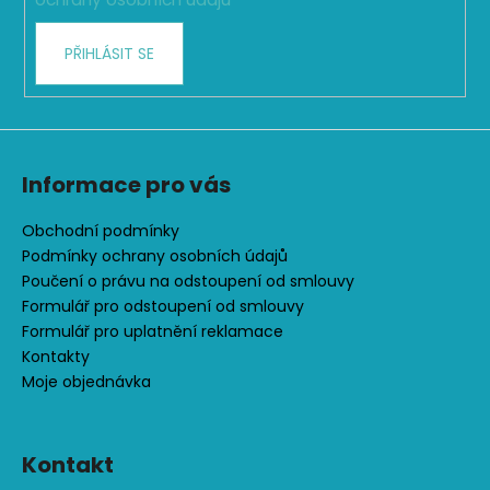
v
k
PŘIHLÁSIT SE
y
v
ý
p
i
s
Informace pro vás
u
Obchodní podmínky
Podmínky ochrany osobních údajů
Poučení o právu na odstoupení od smlouvy
Formulář pro odstoupení od smlouvy
Formulář pro uplatnění reklamace
Kontakty
Moje objednávka
Kontakt