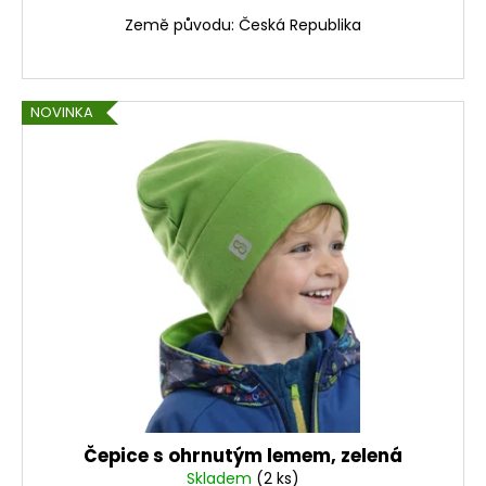
č
u
Země původu: Česká Republika
j
e
m
NOVINKA
e
DÁMSKÝ
SOFTSHELLOVÝ
KABÁT
BALONOVÝ,
HOŘČICOVÝ,
ALA
KLIMT
2
300
Kč
Čepice s ohrnutým lemem, zelená
Skladem
(2 ks)