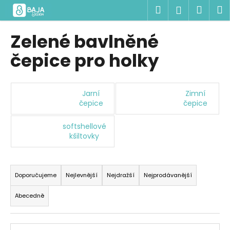
K
Přejít
Hledat
Náku
M
Přihlášen
na
o
obsah
Zpět
Zpět
košík
š
Zelené bavlněné
í
C
čepice pro holky
k
o
p
o
Jarní
Zimní
čepice
čepice
t
ř
softshellové
e
kšiltovky
b
u
Ř
j
a
Doporučujeme
Nejlevnější
Nejdražší
Nejprodávanější
e
z
Abecedně
t
e
e
n
V
n