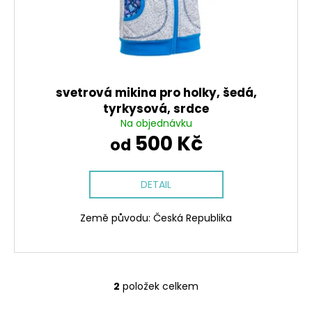
svetrová mikina pro holky, šedá,
tyrkysová, srdce
Na objednávku
500 Kč
od
DETAIL
Země původu: Česká Republika
2
položek celkem
O
v