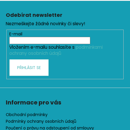
Z
l
á
á
Odebírat newsletter
d
p
a
Nezmeškejte žádné novinky či slevy!
a
c
t
E-mail
í
í
p
Vložením e-mailu souhlasíte s
podmínkami
r
ochrany osobních údajů
v
k
PŘIHLÁSIT SE
y
v
ý
p
i
s
Informace pro vás
u
Obchodní podmínky
Podmínky ochrany osobních údajů
Poučení o právu na odstoupení od smlouvy