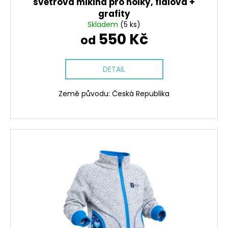
ů
č
svetrová mikina pro holky, fialová +
u
grafity
j
Skladem
(5 ks)
e
550 Kč
od
m
e
DETAIL
CENOVĚ
Země původu: Česká Republika
ZVÝHODNĚNÁ
SOUPRAVA
-
DINOPARK
1
701
Kč