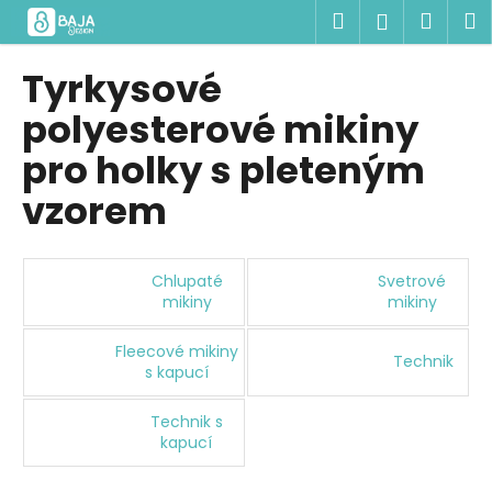
K
Přejít
Hledat
Náku
M
Přihlášen
na
o
obsah
Zpět
Zpět
košík
š
Tyrkysové
í
C
polyesterové mikiny
k
o
pro holky s pleteným
p
vzorem
o
t
ř
Chlupaté
Svetrové
e
mikiny
mikiny
b
u
Fleecové mikiny
Technik
j
s kapucí
e
Technik s
t
kapucí
e
n