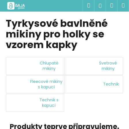
K
Přejít
Hledat
Náku
M
Přihlášen
na
o
obsah
Zpět
Zpět
košík
š
Tyrkysové bavlněné
í
C
mikiny pro holky se
k
o
vzorem kapky
p
o
t
Chlupaté
Svetrové
ř
mikiny
mikiny
e
Fleecové mikiny
b
Technik
s kapucí
u
j
Technik s
e
kapucí
t
e
Produkty teprve připravujeme.
n