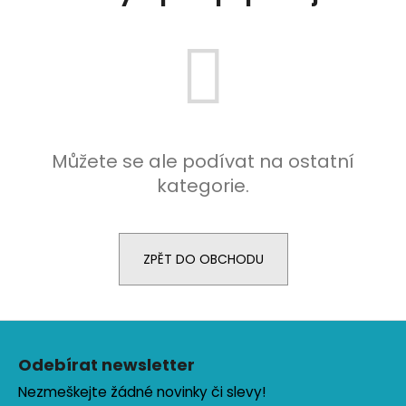
a
j
í
t
?
Můžete se ale podívat na ostatní
kategorie.
HLEDAT
ZPĚT DO OBCHODU
D
o
Z
p
o
á
Odebírat newsletter
r
p
u
Nezmeškejte žádné novinky či slevy!
a