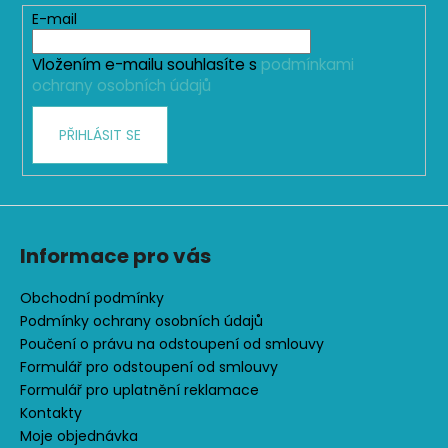
č
t
E-mail
u
í
j
Vložením e-mailu souhlasíte s
podmínkami
e
ochrany osobních údajů
m
e
PŘIHLÁSIT SE
DĚTSKÉ
SOFTSHELLOVÉ
KALHOTY,
PETROLEJOVÉ,
LES
Informace pro vás
500
Obchodní podmínky
Kč
Podmínky ochrany osobních údajů
Poučení o právu na odstoupení od smlouvy
Formulář pro odstoupení od smlouvy
Formulář pro uplatnění reklamace
Kontakty
Moje objednávka