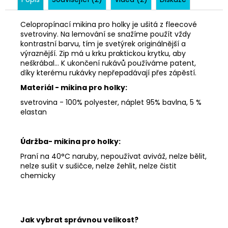
Celopropínací mikina pro holky je ušitá z fleecové
svetroviny. Na lemování se snažíme použít vždy
kontrastní barvu, tím je svetýrek originálnější a
výraznější. Zip má u krku praktickou krytku, aby
neškrábal... K ukončení rukávů používáme patent,
díky kterému rukávky nepřepadávají přes zápěstí.
Materiál - mikina pro holky:
svetrovina - 100% polyester, náplet 95% bavlna, 5 %
elastan
Údržba- mikina pro holky:
Praní na 40°C naruby, nepoužívat aviváž, nelze bělit,
nelze sušit v sušičce, nelze žehlit, nelze čistit
chemicky
Jak vybrat správnou velikost?