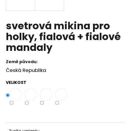
a
j
í
svetrová mikina pro
t
holky, fialová + fialové
?
mandaly
Země původu:
HLEDAT
Česká Republika
VELIKOST
D
o
p
o
r
u
Zvolte variantu