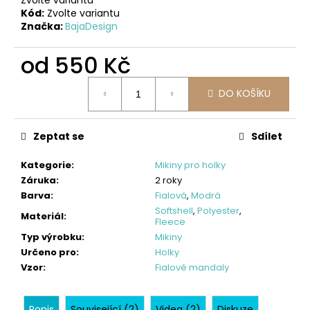
č
Kód:
Zvolte variantu
u
Značka:
BajaDesign
j
e
od
550 Kč
m
e
Měrná
DO KOŠÍKU
cena:
FLEECOVÁ
MIKINA
Zeptat se
Sdílet
S
KAPUCOU,
TM.
Kategorie
:
Mikiny pro holky
MODRÁ
Záruka
:
2 roky
+
Barva
:
Fialová
,
Modrá
CIKCAK
Softshell
,
Polyester
,
Materiál
:
600
Fleece
Typ výrobku
:
Mikiny
Kč
Určeno pro
:
Holky
Vzor
:
Fialové mandaly
Popis
Související (2)
Videa (2)
Diskuze