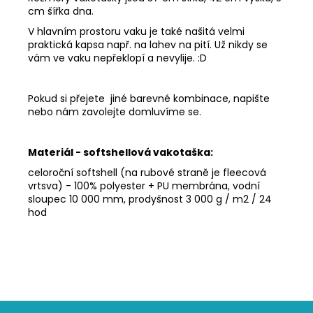
cm šířka dna.
V hlavním prostoru vaku je také našitá velmi
praktická kapsa např. na lahev na pití. Už nikdy se
vám ve vaku nepřeklopí a nevylije. :D
Pokud si přejete jiné barevné kombinace, napište
nebo nám zavolejte domluvíme se.
Materiál - softshellová vakotaška:
celoroční softshell (na rubové straně je fleecová
vrtsva) - 100% polyester + PU membrána, vodní
sloupec 10 000 mm, prodyšnost 3 000 g / m2 / 24
hod
Z