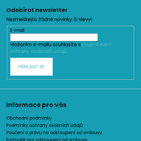
á
Odebírat newsletter
p
Nezmeškejte žádné novinky či slevy!
a
t
E-mail
í
Vložením e-mailu souhlasíte s
podmínkami
ochrany osobních údajů
PŘIHLÁSIT SE
Informace pro vás
Obchodní podmínky
Podmínky ochrany osobních údajů
Poučení o právu na odstoupení od smlouvy
Formulář pro odstoupení od smlouvy