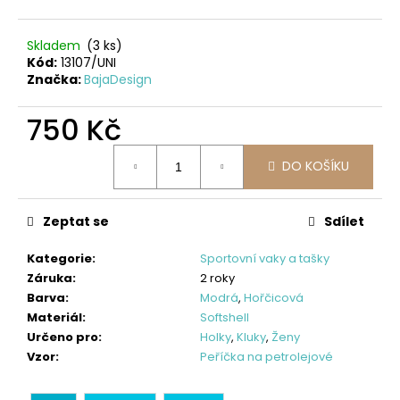
č
u
j
Skladem
(3 ks)
e
Kód:
13107/UNI
m
Značka:
BajaDesign
e
750 Kč
Měrná
DÁMSKÝ
DO KOŠÍKU
SOFTSHELLOVÝ
cena:
KABÁT
BALONOVÝ,
HOŘČICOVÝ,
Zeptat se
Sdílet
ALA
KLIMT
Kategorie
:
Sportovní vaky a tašky
2
Záruka
:
2 roky
300
Barva
:
Modrá
,
Hořčicová
Materiál
:
Softshell
Kč
Určeno pro
:
Holky
,
Kluky
,
Ženy
Vzor
:
Peříčka na petrolejové