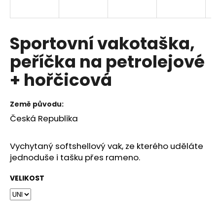
a
j
í
Sportovní vakotaška,
t
peříčka na petrolejové
?
+ hořčicová
Země původu:
HLEDAT
Česká Republika
Vychytaný softshellový vak, ze kterého uděláte
D
jednoduše i tašku přes rameno.
o
p
VELIKOST
o
r
u