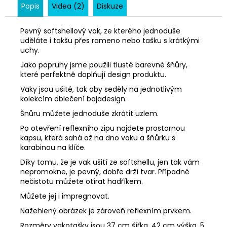
Popis
Videa (2)
Diskuze
Pevný softshellový vak, ze kterého jednoduše
uděláte i takšu přes rameno nebo tašku s krátkými
uchy.
Jako popruhy jsme použili tlusté barevné šňůry,
které perfektně doplňují design produktu.
Vaky jsou ušité, tak aby seděly na jednotlivým
kolekcím oblečení bajadesign.
Šnůru můžete jednoduše zkrátit uzlem.
Po otevření reflexního zipu najdete prostornou
kapsu, která sahá až na dno vaku a šňůrku s
karabinou na klíče.
Díky tomu, že je vak ušití ze softshellu, jen tak vám
nepromokne, je pevný, dobře drží tvar. Případné
nečistotu můžete otírat hadříkem.
Můžete jej i impregnovat.
Nažehlený obrázek je zároveň reflexním prvkem.
Rozměry vakotašky jsou 37 cm šířka, 42 cm výška, 5