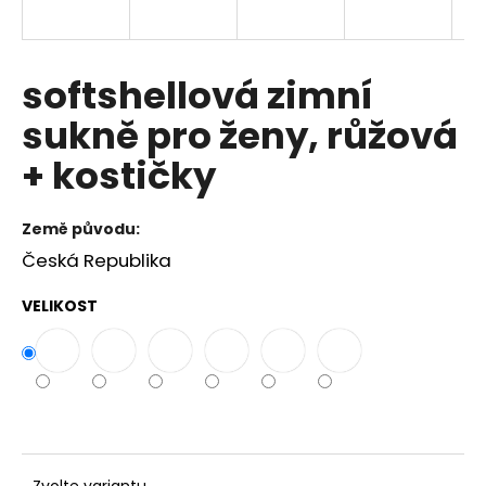
a
j
í
softshellová zimní
t
sukně pro ženy, růžová
?
+ kostičky
Země původu:
HLEDAT
Česká Republika
VELIKOST
D
o
p
o
r
u
Zvolte variantu