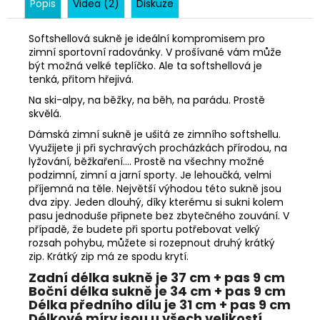
Popis
Videa (2)
Diskuze
Softshellová sukně je ideální kompromisem pro
zimní sportovní radovánky. V prošívané vám může
být možná velké teplíčko. Ale ta softshellová je
tenká, přitom hřejivá.
Na ski-alpy, na běžky, na běh, na parádu. Prostě
skvělá.
Dámská zimní sukně je ušitá ze zimního softshellu.
Využijete ji při sychravých procházkách přírodou, na
lyžování, běžkaření.... Prostě na všechny možné
podzimní, zimní a jarní sporty. Je lehoučká, velmi
příjemná na těle. Největší výhodou této sukně jsou
dva zipy. Jeden dlouhý, díky kterému si sukni kolem
pasu jednoduše připnete bez zbytečného zouvání. V
případě, že budete při sportu potřebovat velký
rozsah pohybu, můžete si rozepnout druhý krátký
zip. Krátký zip má ze spodu krytí.
Zadní délka sukně je 37 cm + pas 9 cm
Boční délka sukně je 34 cm + pas 9 cm
Délka předního dílu je 31 cm + pas 9 cm
Délkové míry jsou u všech velikostí