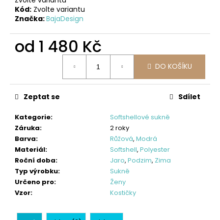
č
Kód:
Zvolte variantu
u
Značka:
BajaDesign
j
e
od
1 480 Kč
m
e
Měrná
DO KOŠÍKU
cena:
LETNÍ
DÁMSKÉ
Zeptat se
Sdílet
ŠATY
SPORTY,
TYRKYSOVÉ
Kategorie
:
Softshellové sukně
ORNAMENTY
Záruka
:
2 roky
900
Barva
:
Růžová
,
Modrá
Materiál
:
Softshell
,
Polyester
Kč
Roční doba
:
Jaro
,
Podzim
,
Zima
Typ výrobku
:
Sukně
Určeno pro
:
Ženy
Vzor
:
Kostičky