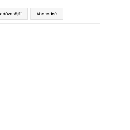
NA SPORT,TM. MODRÁ,
 VŠITÉ KRAŤASY
č
rodávanější
Abecedně