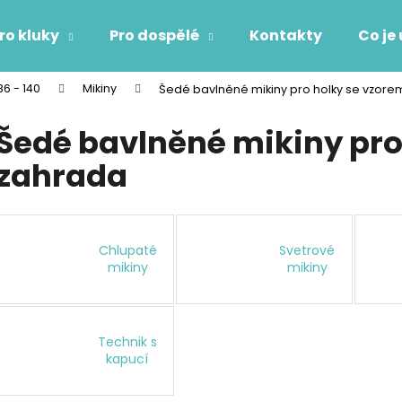
ro kluky
Pro dospělé
Kontakty
Co je
86 - 140
Mikiny
Šedé bavlněné mikiny pro holky se vzor
Co potřebujete najít?
Šedé bavlněné mikiny pro
zahrada
HLEDAT
Doporučujeme
Chlupaté
Svetrové
mikiny
mikiny
Technik s
kapucí