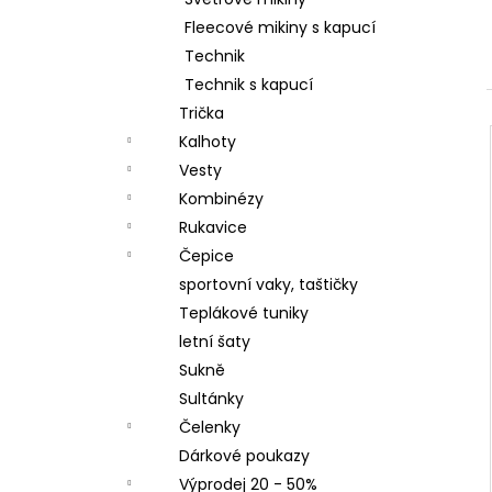
LETNÍ DÁMSKÉ ŠATY V, TYRKYSOVÉ
l
ORNAMENTY
Fleecové mikiny s kapucí
950 Kč
Technik
Technik s kapucí
Trička
Kalhoty
Vesty
Kombinézy
Rukavice
Čepice
sportovní vaky, taštičky
Teplákové tuniky
letní šaty
Sukně
Sultánky
Čelenky
Dárkové poukazy
Výprodej 20 - 50%