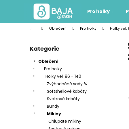
K
Přejít
na
o
Pro holky
P
obsah
Zpět
Zpět
š
do
do
í
Domů
Oblečení
Pro holky
Holky vel. 
k
obchodu
obchodu
P
o
Kategorie
Přeskočit
s
kategorie
t
Oblečení
r
Pro holky
a
Holky vel. 86 - 140
n
Zvýhodněné sady %
n
Softshellové kabáty
í
Svetrové kabáty
p
Bundy
a
Mikiny
n
Chlupaté mikiny
e
Svetrové mikiny