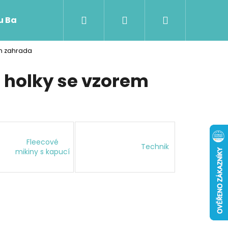
Hledat
Přihlášení
Nákupní
 u Baji nového
em zahrada
košík
 holky se vzorem
Fleecové
Technik
mikiny s kapucí
Následující