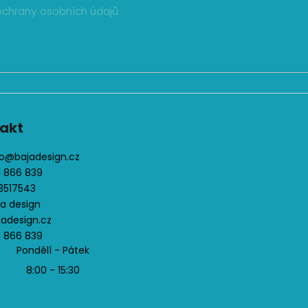
ý
chrany osobních údajů
p
i
s
u
akt
o
@
bajadesign.cz
1 866 839
3517543
ja design
jadesign.cz
1 866 839
Pondělí - Pátek
8:00 - 15:30