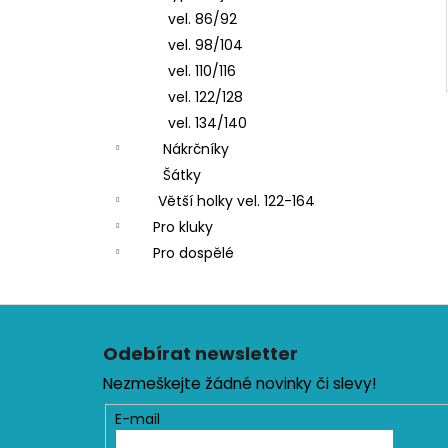
vel. 86/92
vel. 98/104
vel. 110/116
vel. 122/128
vel. 134/140
Nákrčníky
Šátky
Větší holky vel. 122-164
Pro kluky
Pro dospělé
Z
á
Odebírat newsletter
p
Nezmeškejte žádné novinky či slevy!
a
t
E-mail
í