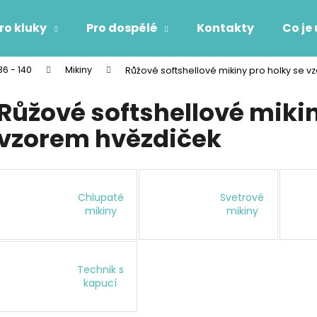
ro kluky
Pro dospělé
Kontakty
Co je
86 - 140
Mikiny
Růžové softshellové mikiny pro holky se 
Co potřebujete najít?
Růžové softshellové mikin
vzorem hvězdiček
HLEDAT
Doporučujeme
Chlupaté
Svetrové
mikiny
mikiny
Technik s
kapucí