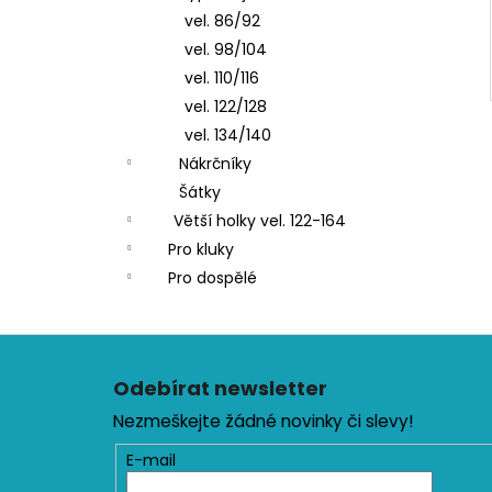
vel. 86/92
vel. 98/104
vel. 110/116
vel. 122/128
vel. 134/140
Nákrčníky
Šátky
Větší holky vel. 122-164
Pro kluky
Pro dospělé
Z
á
Odebírat newsletter
p
Nezmeškejte žádné novinky či slevy!
a
t
E-mail
í