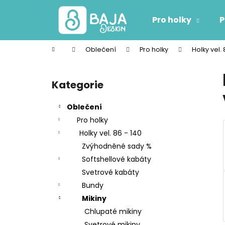
K
Přejít
na
o
Pro holky
P
obsah
Zpět
Zpět
š
do
do
í
Domů
Oblečení
Pro holky
Holky vel. 
k
obchodu
obchodu
P
o
Kategorie
Přeskočit
s
kategorie
t
Oblečení
r
Pro holky
a
Holky vel. 86 - 140
n
Zvýhodněné sady %
n
Softshellové kabáty
í
Svetrové kabáty
p
Bundy
a
Mikiny
n
Chlupaté mikiny
e
Svetrové mikiny