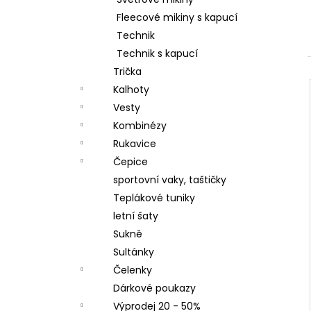
LETNÍ DÁMSKÉ ŠATY V, TYRKYSOVÉ
l
ORNAMENTY
Fleecové mikiny s kapucí
950 Kč
Technik
Technik s kapucí
Trička
Kalhoty
Vesty
Kombinézy
Rukavice
Čepice
sportovní vaky, taštičky
Teplákové tuniky
letní šaty
Sukně
Sultánky
Čelenky
Dárkové poukazy
Výprodej 20 - 50%