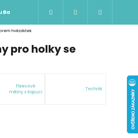
Hledat
Přihlášení
Nákupní
 u Baji nového
vzorem hvězdiček
košík
y pro holky se
Fleecové
Technik
mikiny s kapucí
Následující