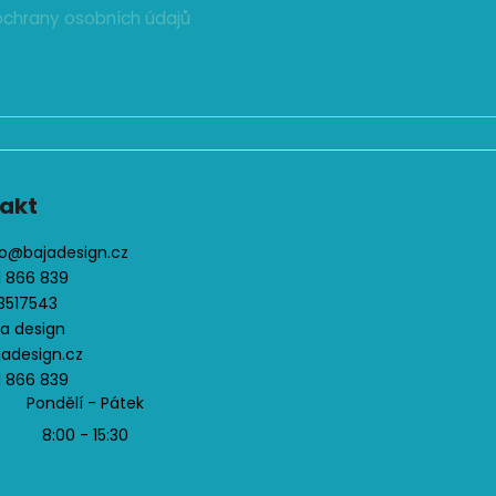
ý
chrany osobních údajů
p
i
s
u
akt
o
@
bajadesign.cz
1 866 839
3517543
ja design
jadesign.cz
1 866 839
Pondělí - Pátek
8:00 - 15:30