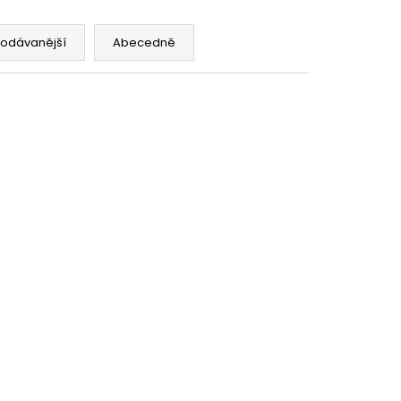
NA SPORT,TM. MODRÁ,
 VŠITÉ KRAŤASY
č
rodávanější
Abecedně