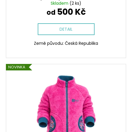
č
Skladem
(2 ks)
u
500 Kč
od
j
e
m
DETAIL
e
Země původu: Česká Republika
ČEPICE
S
OHRNUTÝM
LEMEM,
NOVINKA
KOŇAK
290
Kč