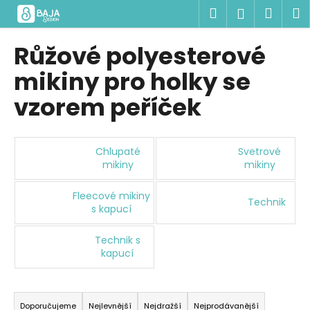
K
Přejít
Hledat
Náku
M
Přihlášen
na
o
obsah
Zpět
Zpět
košík
š
Růžové polyesterové
í
C
mikiny pro holky se
k
o
vzorem peříček
p
o
t
Chlupaté
Svetrové
ř
mikiny
mikiny
e
Fleecové mikiny
b
Technik
s kapucí
u
j
Technik s
e
kapucí
t
Ř
e
a
n
Doporučujeme
Nejlevnější
Nejdražší
Nejprodávanější