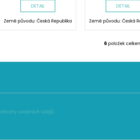
DETAIL
DETAIL
Země původu: Česká Republika
Země původu: Česká R
6
položek celke
O
v
l
á
d
a
c
í
p
r
chrany osobních údajů
v
k
y
v