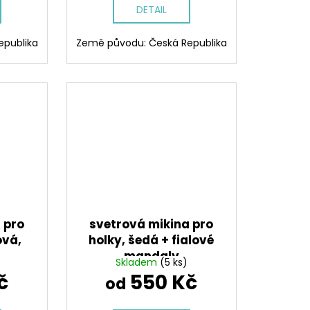
DETAIL
epublika
Země původu: Česká Republika
 pro
svetrová mikina pro
ová,
holky, šedá + fialové
mandaly
Skladem
(5 ks)
č
550 Kč
od