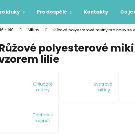
ro kluky
Pro dospělé
Kontakty
Co je
86 - 140
Mikiny
Růžové polyesterové mikiny pro holky se v
Co potřebujete najít?
Růžové polyesterové miki
vzorem lilie
HLEDAT
Doporučujeme
Chlupaté
Svetrové
mikiny
mikiny
Technik s
kapucí