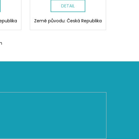
DETAIL
epublika
Země původu: Česká Republika
m