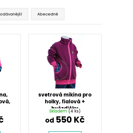
NA SPORT,TM. MODRÁ,
 VŠITÉ KRAŤASY
č
rodávanější
Abecedně
na,
svetrová mikina pro
ová,
holky, fialová +
hvězdičky
Skladem
(4 ks)
č
550 Kč
od