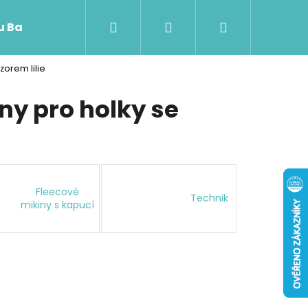
Hledat
Přihlášení
Nákupní
 u Baji nového
zorem lilie
košík
ny pro holky se
Fleecové
Technik
mikiny s kapucí
Následující