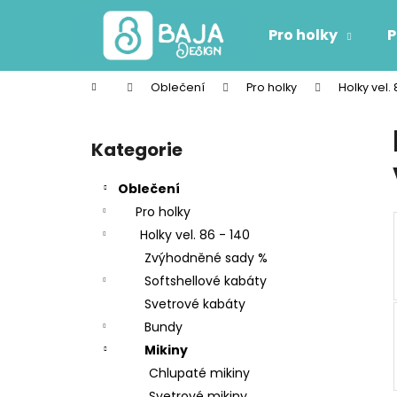
K
Přejít
na
o
Pro holky
P
obsah
Zpět
Zpět
š
do
do
í
Domů
Oblečení
Pro holky
Holky vel. 
k
obchodu
obchodu
P
o
Kategorie
Přeskočit
s
kategorie
t
Oblečení
r
Pro holky
a
Holky vel. 86 - 140
n
Zvýhodněné sady %
n
Softshellové kabáty
í
Svetrové kabáty
p
Bundy
a
Mikiny
n
Chlupaté mikiny
e
Svetrové mikiny