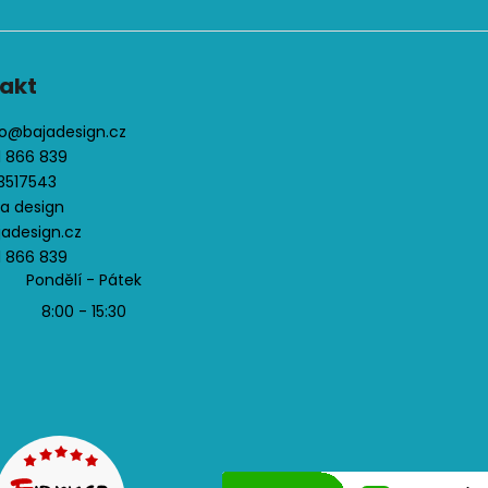
ý
p
i
s
akt
u
o
@
bajadesign.cz
1 866 839
3517543
ja design
jadesign.cz
1 866 839
Pondělí - Pátek
8:00 - 15:30