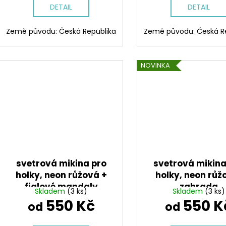
DETAIL
DETAIL
Země původu: Česká Republika
Země původu: Česká R
NOVINKA
svetrová mikina pro
svetrová mikina
holky, neon růžová +
holky, neon růž
fialové mandaly
zahrada
Skladem
(3 ks)
Skladem
(3 ks)
550 Kč
550 K
od
od