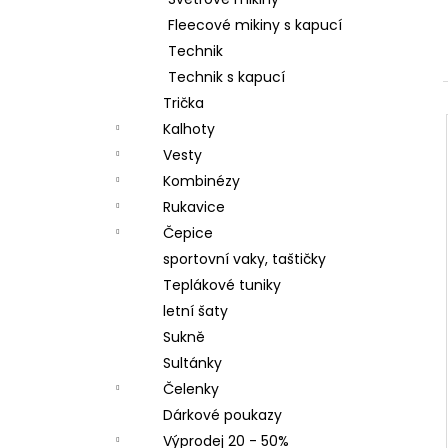
LETNÍ DÁMSKÉ ŠATY V, TYRKYSOVÉ
l
ORNAMENTY
Fleecové mikiny s kapucí
950 Kč
Technik
Technik s kapucí
Trička
Kalhoty
Vesty
Kombinézy
Rukavice
Čepice
sportovní vaky, taštičky
Teplákové tuniky
letní šaty
Sukně
Sultánky
Čelenky
Dárkové poukazy
Výprodej 20 - 50%