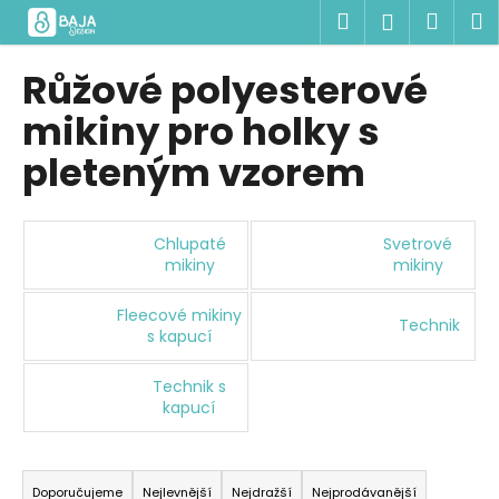
K
Přejít
Hledat
Náku
M
Přihlášen
na
o
obsah
Zpět
Zpět
košík
š
Růžové polyesterové
í
C
mikiny pro holky s
k
o
pleteným vzorem
p
o
t
Chlupaté
Svetrové
ř
mikiny
mikiny
e
Fleecové mikiny
b
Technik
s kapucí
u
j
Technik s
e
kapucí
t
Ř
e
a
n
Doporučujeme
Nejlevnější
Nejdražší
Nejprodávanější