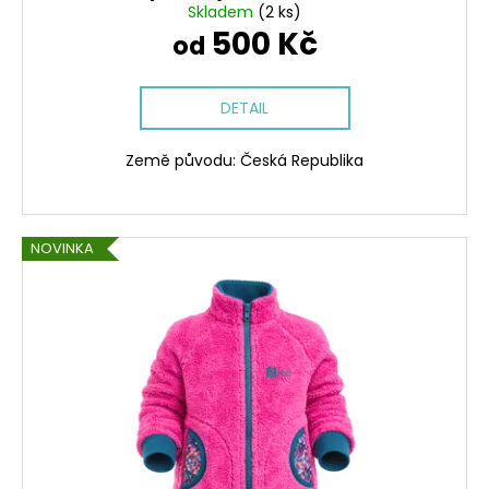
č
Skladem
(2 ks)
u
500 Kč
od
j
e
m
DETAIL
e
Země původu: Česká Republika
LETNÍ
DÁMSKÉ
ŠATY
V,
NOVINKA
KOUZELNÝ
LES
+
PETROLEJOVÁ
950
Kč