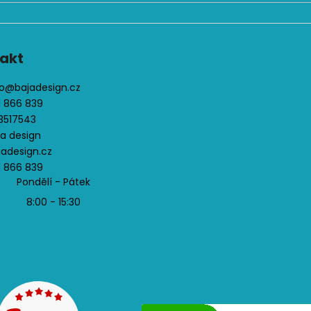
ý
p
i
s
akt
u
o
@
bajadesign.cz
1 866 839
3517543
ja design
jadesign.cz
1 866 839
Pondělí - Pátek
8:00 - 15:30