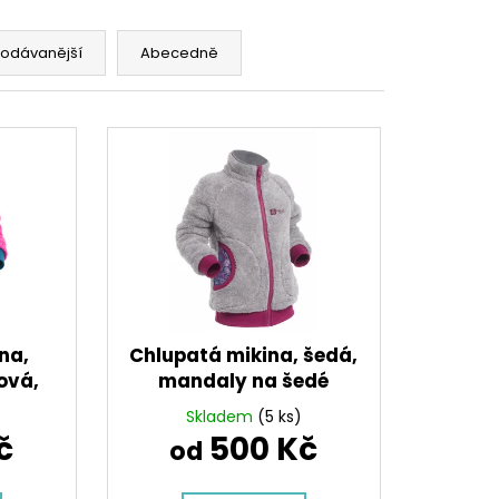
LLOVÉ KALHOTY,
ES
rodávanější
Abecedně
na,
Chlupatá mikina, šedá,
ová,
mandaly na šedé
Skladem
(5 ks)
č
500 Kč
od