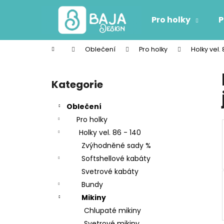
K
Přejít
na
o
Pro holky
P
obsah
Zpět
Zpět
š
do
do
í
Domů
Oblečení
Pro holky
Holky vel. 
k
obchodu
obchodu
P
o
Kategorie
Přeskočit
s
kategorie
t
Oblečení
r
Pro holky
a
Holky vel. 86 - 140
n
Zvýhodněné sady %
n
Softshellové kabáty
í
Svetrové kabáty
p
Bundy
a
Mikiny
n
Chlupaté mikiny
e
Svetrové mikiny