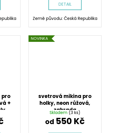
DETAIL
epublika
Země původu: Česká Republika
NOVINKA
 pro
svetrová mikina pro
ová +
holky, neon růžová,
ly
zahrada
Skladem
(3 ks)
č
550 Kč
od