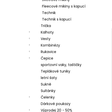
ČEPICE S OHRNUTÝM LEMEM, KOŇAK
l
Fleecové mikiny s kapucí
290 Kč
Technik
Technik s kapucí
Trička
Kalhoty
Vesty
Kombinézy
Rukavice
Čepice
sportovní vaky, taštičky
Teplákové tuniky
letní šaty
Sukně
Sultánky
Čelenky
Dárkové poukazy
Výprodej 20 - 50%