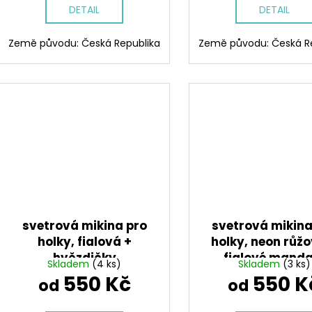
DETAIL
DETAIL
Země původu: Česká Republika
Země původu: Česká R
svetrová mikina pro
svetrová mikina
holky, fialová +
holky, neon růž
hvězdičky
fialové manda
Skladem
(4 ks)
Skladem
(3 ks)
550 Kč
550 K
od
od