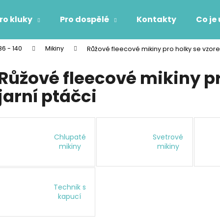
ro kluky
Pro dospělé
Kontakty
Co je
86 - 140
Mikiny
Růžové fleecové mikiny pro holky se vzore
Co potřebujete najít?
Růžové fleecové mikiny p
jarní ptáčci
HLEDAT
Doporučujeme
Chlupaté
Svetrové
mikiny
mikiny
Technik s
kapucí