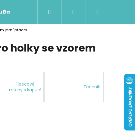
Hledat
Přihlášení
Nákupní
 u Baji nového
m jarní ptáčci
košík
ro holky se vzorem
Fleecové
Technik
mikiny s kapucí
Následující