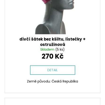
r
k
a
o
t
j
d
ů
í
u
t
k
?
t
ů
dívčí šátek bez kšiltu, lístečky +
ostružinová
Skladem
(5 ks)
270 Kč
HLEDAT
DETAIL
D
o
Země původu: Česká Republika
p
o
r
u