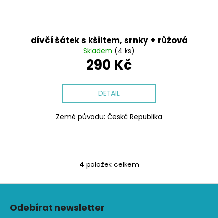
dívčí šátek s kšiltem, srnky + růžová
Skladem
(4 ks)
290 Kč
DETAIL
Země původu: Česká Republika
4
položek celkem
O
v
Z
l
á
á
Odebírat newsletter
d
p