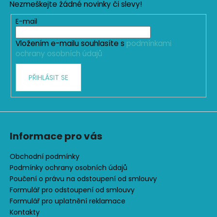
a
Nezmeškejte žádné novinky či slevy!
a
c
t
E-mail
í
í
p
Vložením e-mailu souhlasíte s
podmínkami
r
ochrany osobních údajů
v
k
PŘIHLÁSIT SE
y
v
ý
p
i
s
Informace pro vás
u
Obchodní podmínky
Podmínky ochrany osobních údajů
Poučení o právu na odstoupení od smlouvy
Formulář pro odstoupení od smlouvy
Formulář pro uplatnění reklamace
Kontakty