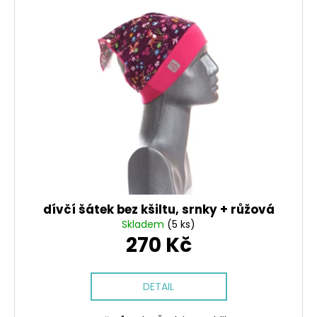
č
u
j
e
m
e
DÁMSKÁ
SUKNĚ
NA
SPORT,TM.
MODRÁ,
PESTRÉ
PRUHY
+
dívčí šátek bez kšiltu, srnky + růžová
VŠITÉ
Skladem
(5 ks)
KRAŤASY
270 Kč
1
100
DETAIL
Kč