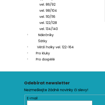
vel. 86/92
vel. 98/104
vel. 110/116
vel. 122/128
vel. 134/140
Nákrčníky
Šátky
Větší holky vel. 122-164
Pro kluky
Pro dospělé
Z
á
Odebírat newsletter
p
Nezmeškejte žádné novinky či slevy!
a
t
E-mail
í