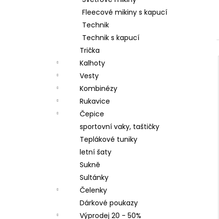
LETNÍ DÁMSKÉ ŠATY V, TYRKYSOVÉ
l
ORNAMENTY
Fleecové mikiny s kapucí
950 Kč
Technik
Technik s kapucí
Trička
Kalhoty
Vesty
Kombinézy
Rukavice
Čepice
sportovní vaky, taštičky
Teplákové tuniky
letní šaty
Sukně
Sultánky
Čelenky
Dárkové poukazy
Výprodej 20 - 50%