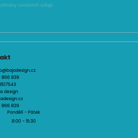
ý
chrany osobních údajů
p
i
s
u
akt
o
@
bajadesign.cz
1 866 839
3517543
ja design
jadesign.cz
1 866 839
Pondělí - Pátek
8:00 - 15:30