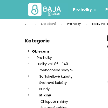
K
Přejít
na
o
Pro holky
P
obsah
Zpět
Zpět
š
do
do
í
Domů
Oblečení
Pro holky
Holky vel. 
k
obchodu
obchodu
P
o
Kategorie
Přeskočit
s
kategorie
t
Oblečení
r
Pro holky
a
Holky vel. 86 - 140
n
Zvýhodněné sady %
n
Softshellové kabáty
í
Svetrové kabáty
p
Bundy
a
Mikiny
n
Chlupaté mikiny
e
Svetrové mikiny