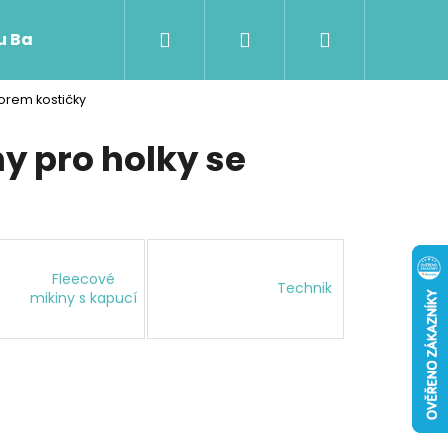
Hledat
Přihlášení
Nákupní
 u Baji nového
zorem kostičky
košík
ny pro holky se
Fleecové
Technik
mikiny s kapucí
Následující