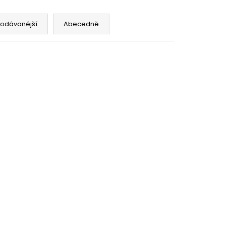
NA SPORT,TM. MODRÁ,
 VŠITÉ KRAŤASY
č
rodávanější
Abecedně