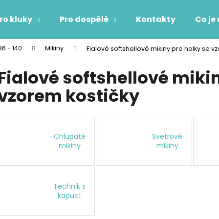
ro kluky
Pro dospělé
Kontakty
Co je
86 - 140
Mikiny
Fialové softshellové mikiny pro holky se v
Co potřebujete najít?
Fialové softshellové miki
vzorem kostičky
HLEDAT
Doporučujeme
Chlupaté
Svetrové
mikiny
mikiny
Technik s
kapucí