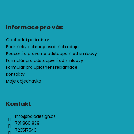
č
u
j
e
Informace pro vás
m
e
Obchodní podmínky
Podmínky ochrany osobních údajů
DĚTSKÉ
Poučení o právu na odstoupení od smlouvy
SOFTSHELLOVÉ
Formulář pro odstoupení od smlouvy
KALHOTY,
PETROLEJOVÉ,
Formulář pro uplatnění reklamace
LES
Kontakty
500
Moje objednávka
Kč
Kontakt
info
@
bajadesign.cz
731 866 839
723517543