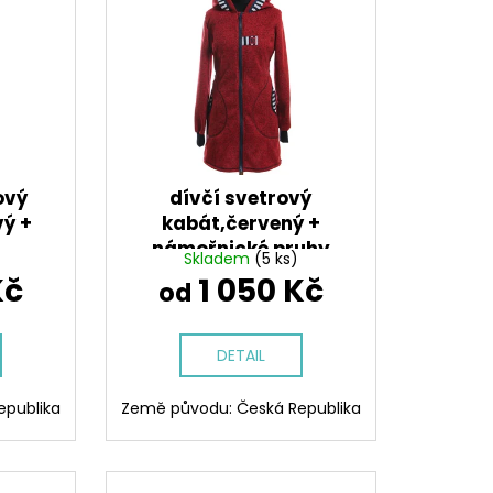
A PRO HOLKY, FIALOVÁ
ový
dívčí svetrový
vý +
kabát,červený +
námořnické pruhy
Skladem
(5 ks)
Kč
1 050 Kč
od
DETAIL
epublika
Země původu: Česká Republika