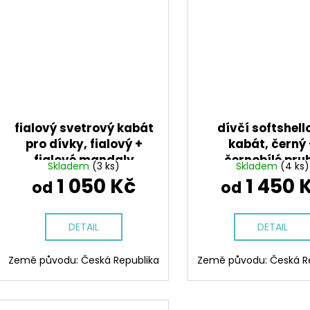
fialový svetrový kabát
dívčí softshell
pro dívky, fialový +
kabát, černý
fialové mandaly
černobílé pru
Skladem
(3 ks)
Skladem
(4 ks)
1 050 Kč
1 450 
od
od
DETAIL
DETAIL
Země původu: Česká Republika
Země původu: Česká R