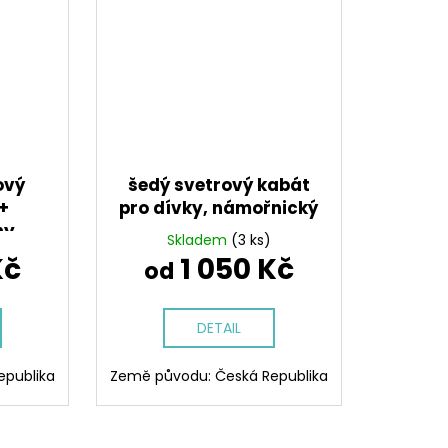
ový
šedý svetrový kabát
 +
pro dívky, námořnický
hy
Skladem
(3 ks)
Kč
1 050 Kč
od
DETAIL
epublika
Země původu: Česká Republika