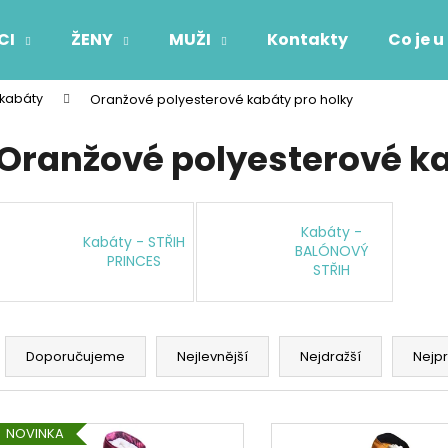
CI
ŽENY
MUŽI
Kontakty
Co je u
 kabáty
Oranžové polyesterové kabáty pro holky
Co potřebujete najít?
Oranžové polyesterové ka
HLEDAT
Kabáty -
Kabáty - STŘIH
BALÓNOVÝ
PRINCES
STŘIH
Doporučujeme
Ř
a
Doporučujeme
Nejlevnější
Nejdražší
Nejp
z
e
V
n
NOVINKA
ý