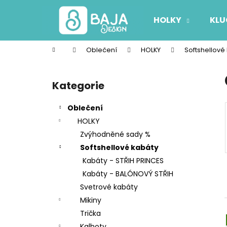
K
Přejít
na
o
HOLKY
KLU
obsah
Zpět
Zpět
š
do
do
í
Domů
Oblečení
HOLKY
Softshellové
k
obchodu
obchodu
P
o
Kategorie
Přeskočit
s
kategorie
t
Oblečení
r
HOLKY
a
Zvýhodněné sady %
n
Softshellové kabáty
n
Kabáty - STŘIH PRINCES
í
Kabáty - BALÓNOVÝ STŘIH
p
Svetrové kabáty
a
Mikiny
n
Trička
e
Kalhoty