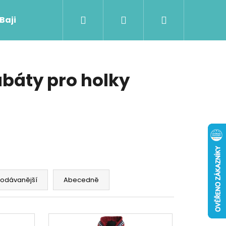
Hledat
Přihlášení
Nákupní
 Baji nového
košík
báty pro holky
rodávanější
Abecedně
Následující