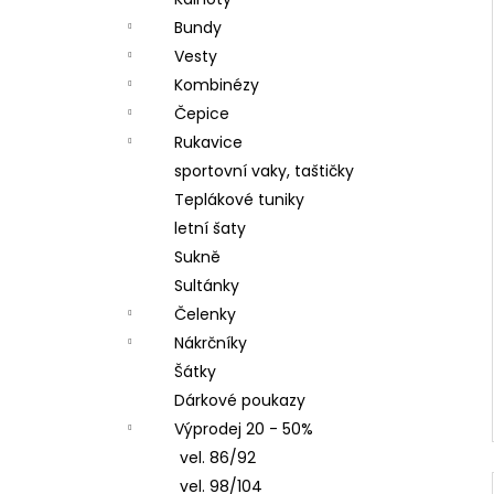
DÍVČÍ SOFTSHELLOVÝ KABÁT, FIALOVÝ,
l
ZAHRADA
Bundy
1 450 Kč
Vesty
Kombinézy
Čepice
Rukavice
sportovní vaky, taštičky
Teplákové tuniky
letní šaty
Sukně
Sultánky
Čelenky
Nákrčníky
Šátky
Dárkové poukazy
Výprodej 20 - 50%
vel. 86/92
vel. 98/104