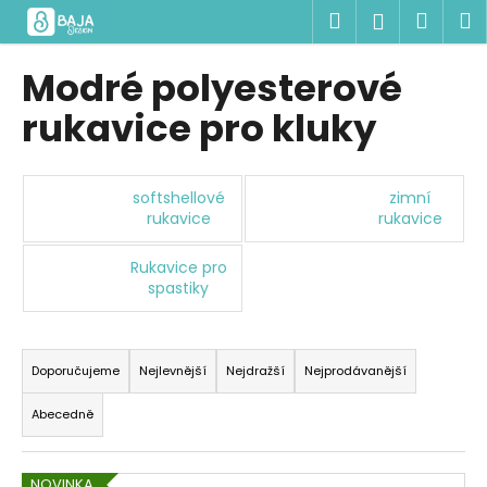
K
Přejít
Hledat
Náku
M
Přihlášen
na
o
obsah
Zpět
Zpět
košík
š
Modré polyesterové
í
C
rukavice pro kluky
k
o
p
o
softshellové
zimní
rukavice
rukavice
t
ř
Rukavice pro
e
spastiky
b
u
Ř
j
a
Doporučujeme
Nejlevnější
Nejdražší
Nejprodávanější
e
z
Abecedně
t
e
e
n
V
n
NOVINKA