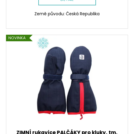
č
u
j
Země původu: Česká Republika
e
m
e
NOVINKA
LETNÍ
DÁMSKÉ
ŠATY
SPORTY,
KOUZELNÝ
LES
900
Kč
ZIMNÍ rukavice PALČÁKY pro kluky, tm.