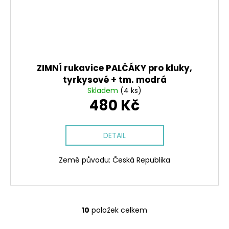
ZIMNÍ rukavice PALČÁKY pro kluky,
tyrkysové + tm. modrá
Skladem
(4 ks)
480 Kč
DETAIL
Země původu: Česká Republika
10
položek celkem
O
v