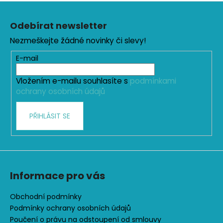
Z
l
á
á
Odebírat newsletter
d
p
a
Nezmeškejte žádné novinky či slevy!
a
c
t
E-mail
í
í
p
Vložením e-mailu souhlasíte s
podmínkami
r
ochrany osobních údajů
v
k
PŘIHLÁSIT SE
y
v
ý
p
i
s
Informace pro vás
u
Obchodní podmínky
Podmínky ochrany osobních údajů
Poučení o právu na odstoupení od smlouvy