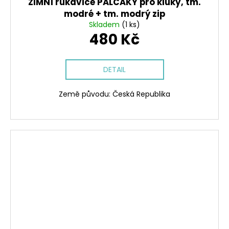
ZIMNÍ rukavice PALČÁKY pro kluky, tm.
modré + tm. modrý zip
Skladem
(1 ks)
480 Kč
DETAIL
Země původu: Česká Republika