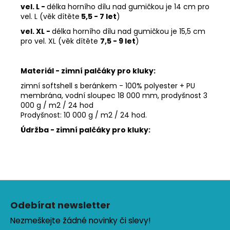
vel. L
-
délka horního dílu nad gumičkou je 14 cm pro
vel. L (věk dítěte
5,5 - 7 let
)
vel. XL -
délka horního dílu nad gumičkou je 15,5 cm
pro vel. XL (věk dítěte
7,5 - 9 let
)
Materiál - zimní palčáky pro kluky:
zimní softshell s beránkem - 100% polyester + PU
membrána, vodní sloupec 18 000 mm, prodyšnost 3
000 g / m2 / 24 hod
Prodyšnost: 10 000 g / m2 / 24 hod.
Údržba - zimní palčáky pro kluky:
Z
á
Odebírat newsletter
p
Nezmeškejte žádné novinky či slevy!
a