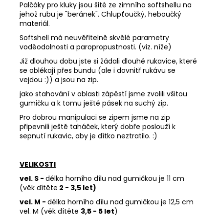
Palčáky pro kluky jsou šité ze zimního softshellu na
jehož rubu je "beránek". Chlupťoučký, heboučký
materiál.
Softshell má neuvěřitelně skvělé parametry
voděodolnosti a paropropustnosti. (viz. níže)
Již dlouhou dobu jste si žádali dlouhé rukavice, které
se oblékají přes bundu (ale i dovnitř rukávu se
vejdou :)) a jsou na zip.
jako stahování v oblasti zápěstí jsme zvolili všitou
gumičku a k tomu ještě pásek na suchý zip.
Pro dobrou manipulaci se zipem jsme na zip
připevnili ještě taháček, který dobře poslouží k
sepnutí rukavic, aby je dítko neztratilo. :)
VELIKOSTI
vel. S -
délka horního dílu nad gumičkou je 11 cm
(věk dítěte
2 - 3,5 let)
vel. M -
délka horního dílu nad gumičkou je 12,5 cm
vel. M (věk dítěte
3,5 - 5 let
)