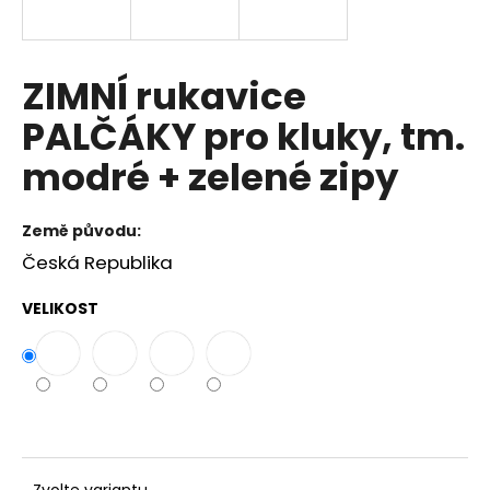
a
j
í
ZIMNÍ rukavice
t
PALČÁKY pro kluky, tm.
?
modré + zelené zipy
Země původu:
HLEDAT
Česká Republika
VELIKOST
D
o
p
o
r
u
Zvolte variantu