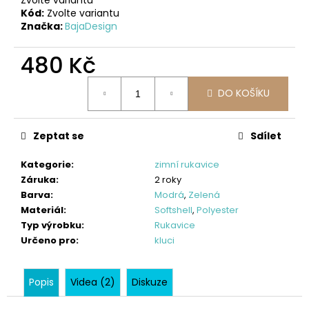
č
Kód:
Zvolte variantu
u
Značka:
BajaDesign
j
e
480 Kč
m
e
Měrná
DO KOŠÍKU
cena:
SOFTSHELLOVÁ
VESTA
Zeptat se
Sdílet
PRO
HOLČIČKY,
TM.
Kategorie
:
zimní rukavice
MODRÁ
Záruka
:
2 roky
+
Barva
:
Modrá
,
Zelená
JARNÍ
Materiál
:
Softshell
,
Polyester
PTÁČCI
Typ výrobku
:
Rukavice
448
Určeno pro
:
kluci
Kč
Popis
Videa (2)
Diskuze