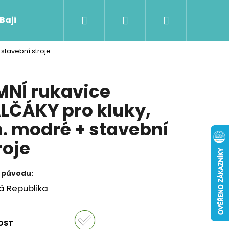
Hledat
Přihlášení
Nákupní
 Baji nového
 stavební stroje
košík
MNÍ rukavice
LČÁKY pro kluky,
. modré + stavební
roje
 původu:
á Republika
Následující
OST