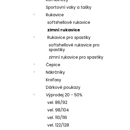
ČEPICE S OHRNUTÝM LEMEM, KOŇAK
l
Sportovní vaky a tašky
290 Kč
Rukavice
softshellové rukavice
zimní rukavice
Rukavice pro spastiky
softshellové rukavice pro
spastiky
zimní rukavice pro spastiky
Čepice
Nákrčníky
Kraťasy
Dárkové poukazy
Výprodej 20 - 50%
vel. 86/92
vel. 98/104
vel. 110/116
vel. 122/128