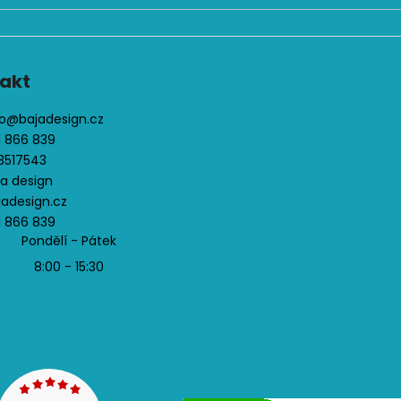
akt
o
@
bajadesign.cz
1 866 839
3517543
ja design
jadesign.cz
1 866 839
Pondělí - Pátek
8:00 - 15:30