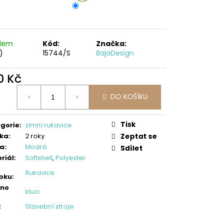
LLOVÉ KALHOTY,
ES
adem
Kód:
Značka:
)
15744/S
BajaDesign
0 Kč
ná
DO KOŠÍKU
:
Tisk
gorie
:
zimní rukavice
ka
:
2 roky
Zeptat se
va
:
Modrá
Sdílet
riál
:
Softshell
,
Polyester
Rukavice
bku
:
eno
kluci
:
Stavební stroje