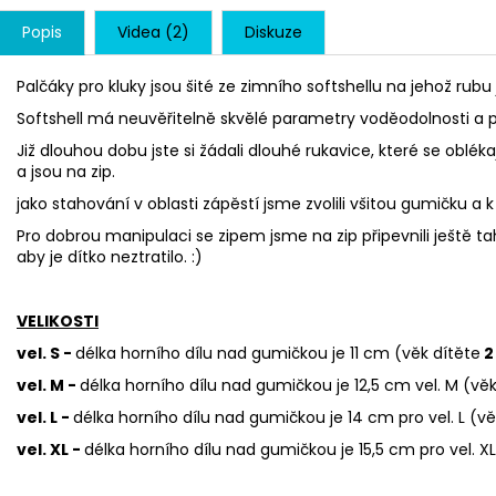
Popis
Videa (2)
Diskuze
Palčáky pro kluky jsou šité ze zimního softshellu na jehož rub
Softshell má neuvěřitelně skvělé parametry voděodolnosti a pa
Již dlouhou dobu jste si žádali dlouhé rukavice, které se obléka
a jsou na zip.
jako stahování v oblasti zápěstí jsme zvolili všitou gumičku a 
Pro dobrou manipulaci se zipem jsme na zip připevnili ještě ta
aby je dítko neztratilo. :)
VELIKOSTI
vel. S -
délka horního dílu nad gumičkou je 11 cm (věk dítěte
2 
vel. M -
délka horního dílu nad gumičkou je 12,5 cm vel. M (vě
vel. L
-
délka horního dílu nad gumičkou je 14 cm pro vel. L (vě
vel. XL -
délka horního dílu nad gumičkou je 15,5 cm pro vel. X