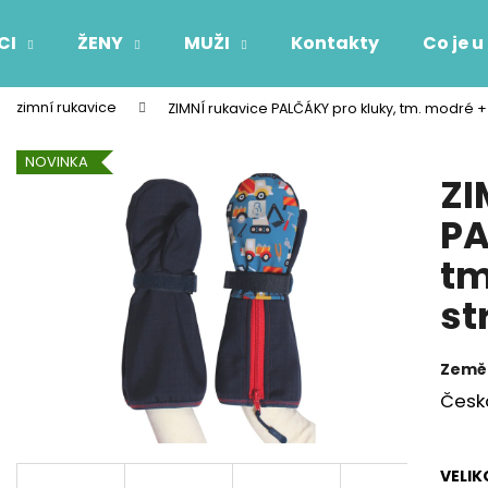
CI
ŽENY
MUŽI
Kontakty
Co je u
zimní rukavice
ZIMNÍ rukavice PALČÁKY pro kluky, tm. modré +
Co potřebujete najít?
NOVINKA
ZI
HLEDAT
PA
tm
Doporučujeme
st
Země
Česk
VELIK