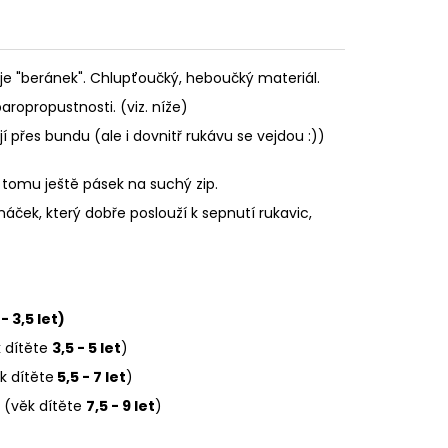
u je "beránek". Chlupťoučký, heboučký materiál.
ropropustnosti. (viz. níže)
jí přes bundu (ale i dovnitř rukávu se vejdou :))
k tomu ještě pásek na suchý zip.
háček, který dobře poslouží k sepnutí rukavic,
- 3,5 let)
k dítěte
3,5 - 5 let
)
k dítěte
5,5 - 7 let
)
L (věk dítěte
7,5 - 9 let
)