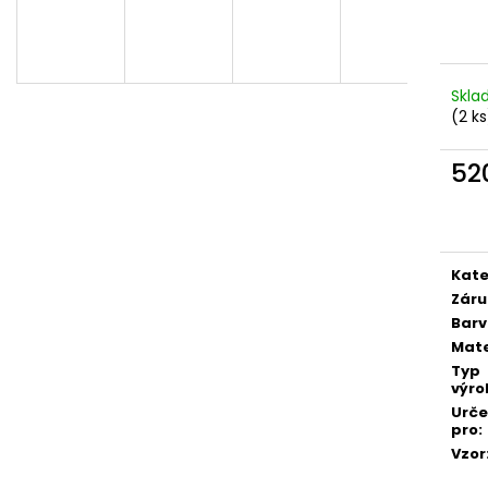
DÁMSKÝ SOFTSHELLOVÝ KABÁT
DĚTSKÉ SOFTSHE
BALONOVÝ, HOŘČICOVÝ, ALA KLIMT
PETROLEJOVÉ, L
2 300 Kč
500 Kč
Skl
(2 ks
52
Měr
cena
Kate
Záru
Bar
Mate
Typ
výro
Urč
pro
:
Vzor