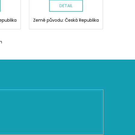
DETAIL
epublika
Země původu: Česká Republika
m