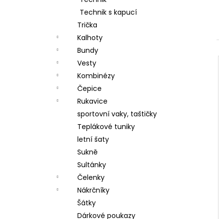
ČEPICE S OHRNUTÝM LEMEM, KOŇAK
l
Technik s kapucí
290 Kč
Trička
Kalhoty
Bundy
Vesty
Kombinézy
Čepice
Rukavice
sportovní vaky, taštičky
Teplákové tuniky
letní šaty
Sukně
Sultánky
Čelenky
Nákrčníky
Šátky
Dárkové poukazy