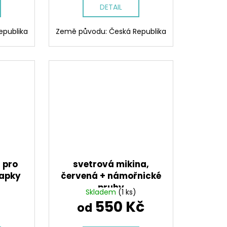
DETAIL
epublika
Země původu: Česká Republika
 pro
svetrová mikina,
kapky
červená + námořnické
pruhy
Skladem
(1 ks)
550 Kč
od