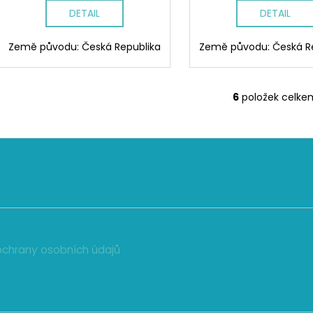
DETAIL
DETAIL
Země původu: Česká Republika
Země původu: Česká R
6
položek celke
O
v
l
á
d
a
c
í
p
r
chrany osobních údajů
v
k
y
v