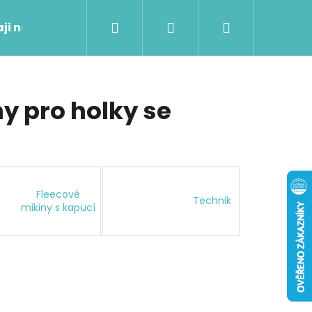
Hledat
Přihlášení
Nákupní
aji nového
košík
y pro holky se
Fleecové
Technik
mikiny s kapucí
Následující