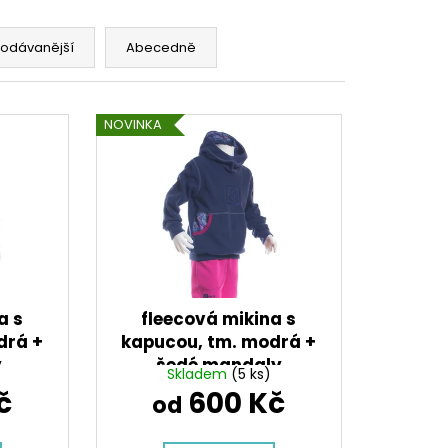
LLOVÉ KALHOTY,
ES
rodávanější
Abecedně
NOVINKA
a s
fleecová mikina s
drá +
kapucou, tm. modrá +
y
šedé mandaly
Skladem
(5 ks)
č
600 Kč
od