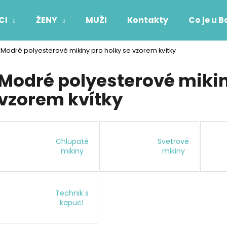
CI
ŽENY
MUŽI
Kontakty
Co je u B
Modré polyesterové mikiny pro holky se vzorem kvítky
Co potřebujete najít?
Modré polyesterové mikin
vzorem kvítky
HLEDAT
Doporučujeme
Chlupaté
Svetrové
mikiny
mikiny
Technik s
kapucí