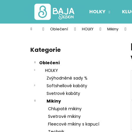
K
Přejít
na
o
HOLKY
KLU
obsah
Zpět
Zpět
š
do
do
í
Domů
Oblečení
HOLKY
Mikiny
k
obchodu
obchodu
P
o
Kategorie
Přeskočit
s
kategorie
t
Oblečení
r
HOLKY
a
Zvýhodněné sady %
n
Softshellové kabáty
n
Svetrové kabáty
í
Mikiny
p
Chlupaté mikiny
a
Svetrové mikiny
n
Fleecové mikiny s kapucí
e
Technik