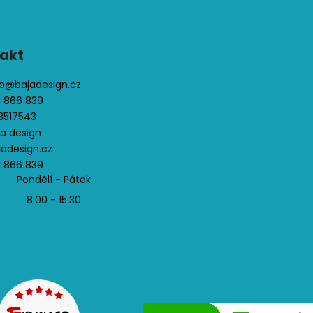
ý
p
i
s
akt
u
o
@
bajadesign.cz
1 866 839
3517543
ja design
jadesign.cz
1 866 839
Pondělí - Pátek
8:00 - 15:30