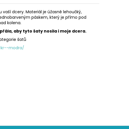
vaší dcery. Materiál je úžasně lehoučký,
y jednobarveným páskem, který je přímo pod
nad kolena.
řála, aby tyto šaty nosila i moje dcera.
tegorie šatů
-kr--modra/