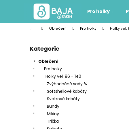
K
Přejít
na
o
Pro holky
P
obsah
Zpět
Zpět
š
do
do
í
Domů
Oblečení
Pro holky
Holky vel. 
k
obchodu
obchodu
P
o
Kategorie
Přeskočit
s
kategorie
t
Oblečení
r
Pro holky
a
Holky vel. 86 - 140
n
Zvýhodněné sady %
n
Softshellové kabáty
í
Svetrové kabáty
p
Bundy
a
Mikiny
n
Trička
e
Kalhoty