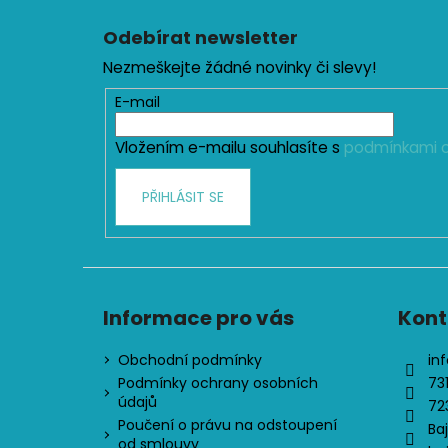
Z
á
Odebírat newsletter
p
Nezmeškejte žádné novinky či slevy!
a
t
E-mail
í
Vložením e-mailu souhlasíte s
podmínkami o
PŘIHLÁSIT SE
Informace pro vás
Kont
Obchodní podmínky
inf
Podmínky ochrany osobních
73
údajů
72
Poučení o právu na odstoupení
Ba
od smlouvy