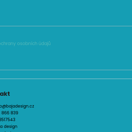
chrany osobních údajů
akt
o
@
bajadesign.cz
1 866 839
3517543
ja design