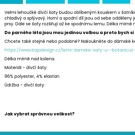
Velmi lehoučké dívčí šaty budou oblíbeným kouskem v šatníku 
chladivý a splývavý. Horní a spodní díl jsou od sebe oddělen
prsy. Dále se šaty rozšiřují až ke spodnímu lemu. Délka mírně 
Do parného léta jsou mou jedinou volbou a proto bych si p
Chcete také stejné nebo podobné? Nakoukněte do dámské ka
https://www.bajadesign.cz/letni-damske-saty-u--botanicus
Délka mírně nad kolena.
Materiál - dívčí šaty:
96% polyester, 4% elastan
Údržba - dívčí šaty:
Jak vybrat správnou velikost?