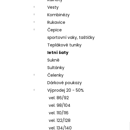
LETNÍ DÁMSKÉ ŠATY V, TYRKYSOVÉ
l
ORNAMENTY
Vesty
950 Kč
Kombinézy
Rukavice
Čepice
sportovní vaky, taštičky
Teplákové tuniky
letní šaty
Sukně
Sultánky
Čelenky
Dárkové poukazy
Výprodej 20 - 50%
vel. 86/92
vel. 98/104
vel. 110/116
vel. 122/128
vel. 134/140