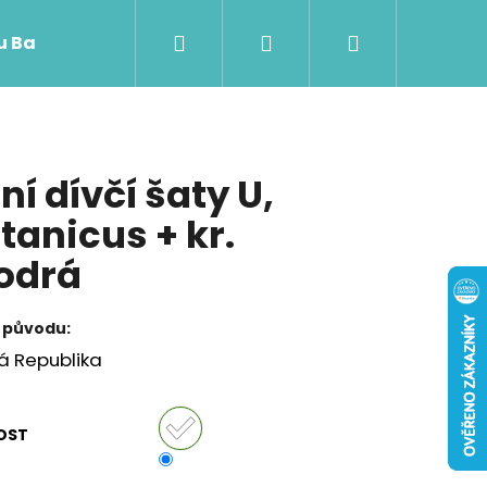
Hledat
Přihlášení
Nákupní
 u Baji nového
á
košík
tní dívčí šaty U,
tanicus + kr.
odrá
 původu:
á Republika
Následující
OST