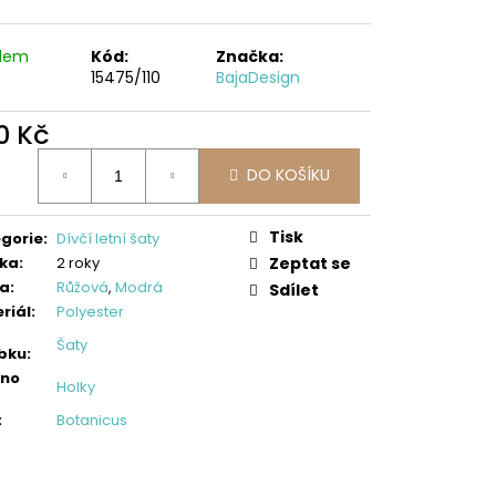
NA SPORT,TM. MODRÁ,
 VŠITÉ KRAŤASY
č
adem
Kód:
Značka:
)
15475/110
BajaDesign
0 Kč
ná
DO KOŠÍKU
:
Tisk
gorie
:
Dívčí letní šaty
ka
:
2 roky
Zeptat se
va
:
Růžová
,
Modrá
Sdílet
riál
:
Polyester
Šaty
bku
:
eno
Holky
:
Botanicus