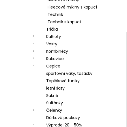
LETNÍ DÁMSKÉ ŠATY V, TYRKYSOVÉ
l
ORNAMENTY
Fleecové mikiny s kapucí
950 Kč
Technik
Technik s kapucí
Trička
Kalhoty
Vesty
Kombinézy
Rukavice
Čepice
sportovní vaky, taštičky
Teplákové tuniky
letní šaty
Sukně
Sultánky
Čelenky
Dárkové poukazy
Výprodej 20 - 50%