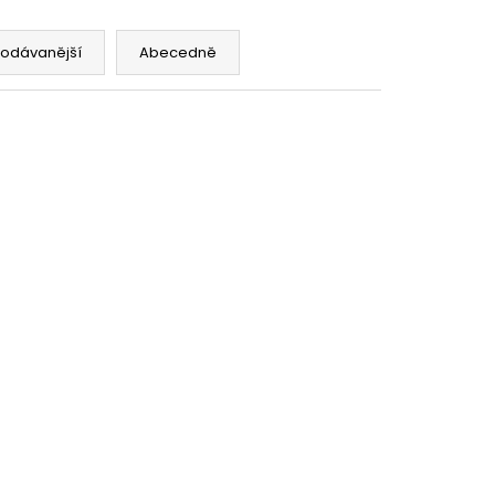
NA SPORT,TM. MODRÁ,
 VŠITÉ KRAŤASY
č
rodávanější
Abecedně