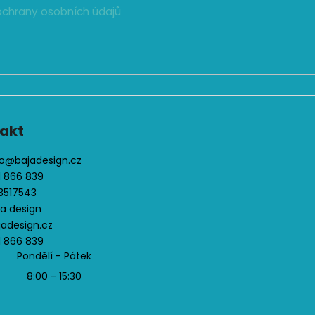
ý
chrany osobních údajů
p
i
s
u
akt
o
@
bajadesign.cz
1 866 839
3517543
ja design
jadesign.cz
1 866 839
Pondělí - Pátek
8:00 - 15:30