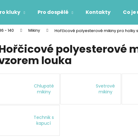
ro kluky
Pro dospělé
Kontakty
Co je
86 - 140
Mikiny
Hořčicové polyesterové mikiny pro holky 
Co potřebujete najít?
Hořčicové polyesterové m
vzorem louka
HLEDAT
Doporučujeme
Chlupaté
Svetrové
mikiny
mikiny
Technik s
kapucí