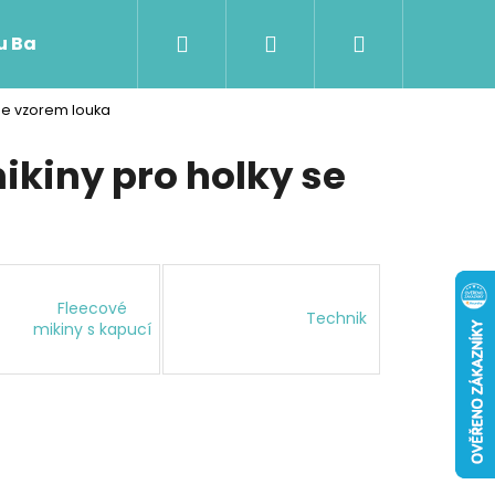
Hledat
Přihlášení
Nákupní
 u Baji nového
se vzorem louka
košík
ikiny pro holky se
Fleecové
Technik
mikiny s kapucí
Následující