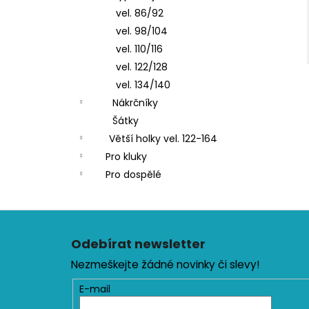
vel. 86/92
vel. 98/104
vel. 110/116
vel. 122/128
vel. 134/140
Nákrčníky
Šátky
Větší holky vel. 122-164
Pro kluky
Pro dospělé
Z
á
Odebírat newsletter
p
Nezmeškejte žádné novinky či slevy!
a
t
E-mail
í