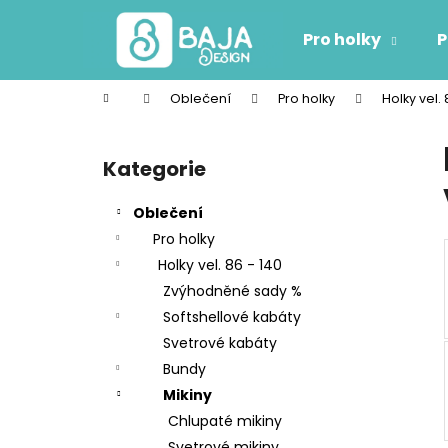
K
Přejít
na
o
Pro holky
P
obsah
Zpět
Zpět
š
do
do
í
Domů
Oblečení
Pro holky
Holky vel. 
k
obchodu
obchodu
P
o
Kategorie
Přeskočit
s
kategorie
t
Oblečení
r
Pro holky
a
Holky vel. 86 - 140
n
Zvýhodněné sady %
n
Softshellové kabáty
í
Svetrové kabáty
p
Bundy
a
Mikiny
n
Chlupaté mikiny
e
Svetrové mikiny