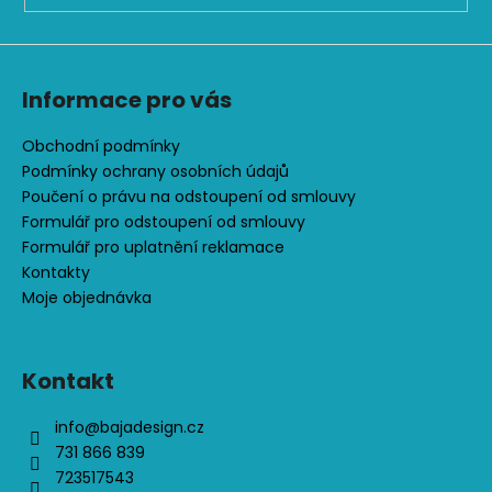
č
u
j
e
Informace pro vás
m
e
Obchodní podmínky
Podmínky ochrany osobních údajů
LETNÍ
Poučení o právu na odstoupení od smlouvy
DÁMSKÉ
Formulář pro odstoupení od smlouvy
ŠATY
SPORTY,
Formulář pro uplatnění reklamace
KR.
Kontakty
MODRÁ
Moje objednávka
900
Kč
Kontakt
info
@
bajadesign.cz
731 866 839
723517543