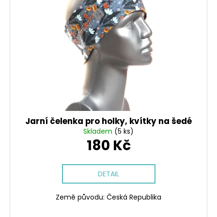
i
o
a
s
d
j
p
u
í
r
k
t
o
t
?
d
ů
u
k
t
HLEDAT
ů
Jarní čelenka pro holky, kvítky na šedé
Skladem
(5 ks)
180 Kč
D
o
DETAIL
p
o
r
Země původu: Česká Republika
u