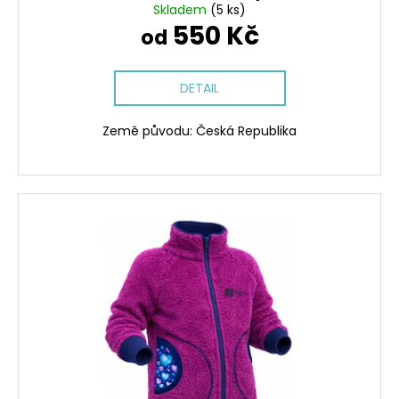
č
Skladem
(5 ks)
u
550 Kč
od
j
e
m
DETAIL
e
Země původu: Česká Republika
SOFTSHELLOVÁ
VESTA
PRO
HOLČIČKY,
TM.
MODRÁ
+
JARNÍ
PTÁČCI
448
Kč