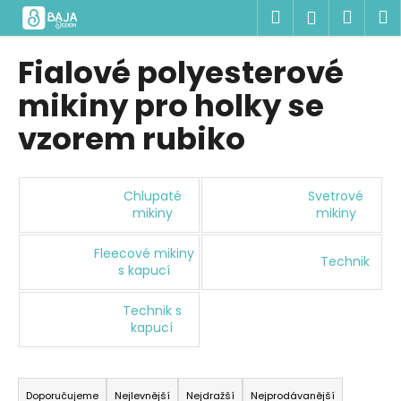
K
Přejít
Hledat
Náku
M
Přihlášen
na
o
obsah
Zpět
Zpět
košík
š
Fialové polyesterové
í
C
mikiny pro holky se
k
o
vzorem rubiko
p
o
t
Chlupaté
Svetrové
ř
mikiny
mikiny
e
Fleecové mikiny
b
Technik
s kapucí
u
j
Technik s
e
kapucí
t
Ř
e
a
n
Doporučujeme
Nejlevnější
Nejdražší
Nejprodávanější