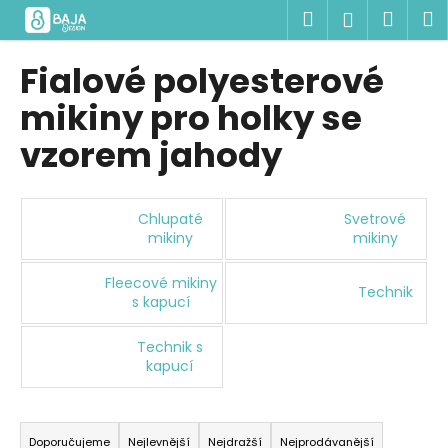
K
Přejít
Hledat
Náku
M
Přihlášen
na
o
obsah
Zpět
Zpět
košík
š
Fialové polyesterové
í
C
mikiny pro holky se
k
o
vzorem jahody
p
o
t
Chlupaté
Svetrové
ř
mikiny
mikiny
e
Fleecové mikiny
b
Technik
s kapucí
u
j
Technik s
e
kapucí
t
Ř
e
a
n
Doporučujeme
Nejlevnější
Nejdražší
Nejprodávanější