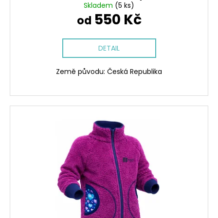
č
Skladem
(5 ks)
u
550 Kč
od
j
e
m
DETAIL
e
Země původu: Česká Republika
DÁMSKÝ
SOFTSHELLOVÝ
KABÁT
BALONOVÝ,
HOŘČICOVÝ,
ALA
KLIMT
2
300
Kč